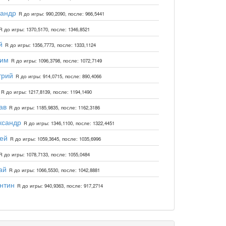
сандр
R до игры: 990,2090, после: 966,5441
R до игры: 1370,5170, после: 1346,8521
й
R до игры: 1356,7773, после: 1333,1124
дим
R до игры: 1096,3798, после: 1072,7149
трий
R до игры: 914,0715, после: 890,4066
R до игры: 1217,8139, после: 1194,1490
ав
R до игры: 1185,9835, после: 1162,3186
ксандр
R до игры: 1346,1100, после: 1322,4451
ей
R до игры: 1059,3645, после: 1035,6996
R до игры: 1078,7133, после: 1055,0484
ай
R до игры: 1066,5530, после: 1042,8881
нтин
R до игры: 940,9363, после: 917,2714