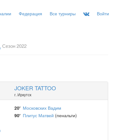
налии
Федерация
Все турниры
Войти
д
Сезон 2022
JOKER TATTOO
г. Иркутск
20′
Московских Вадим
90′
Плитус Матвей
(пенальти)
)