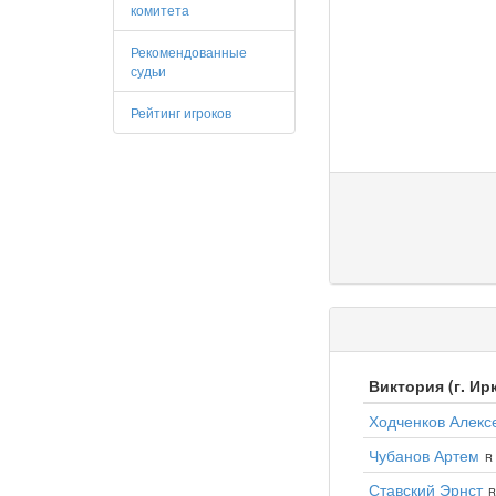
комитета
Рекомендованные
судьи
Рейтинг игроков
Виктория (г. Ир
Ходченков Алекс
Чубанов Артем
R 
Ставский Эрнст
R