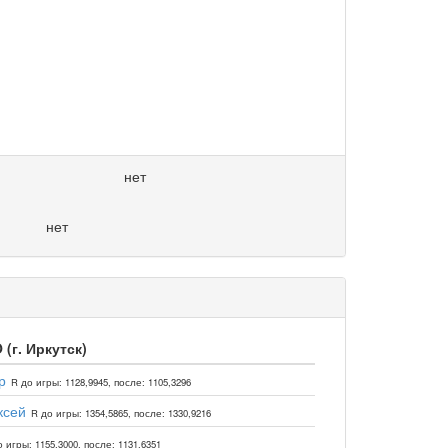
нет
нет
(г. Иркутск)
р
R до игры: 1128,9945, после: 1105,3296
ксей
R до игры: 1354,5865, после: 1330,9216
 игры: 1155,3000, после: 1131,6351