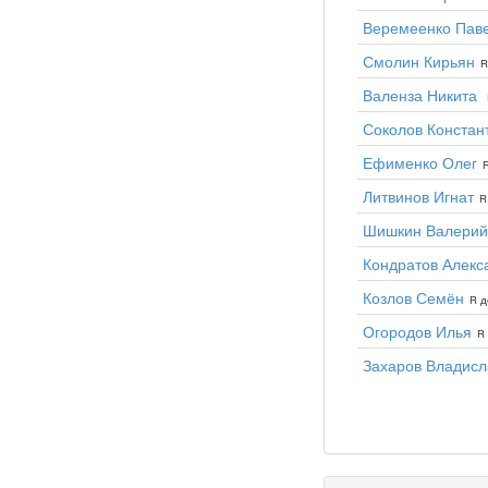
Веремеенко Пав
Смолин Кирьян
R
Валенза Никита
Соколов Констан
Ефименко Олег
R
Литвинов Игнат
R
Шишкин Валерий
Кондратов Алекс
Козлов Семён
R д
Огородов Илья
R 
Захаров Владисл