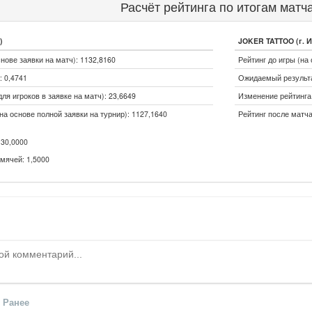
Расчёт рейтинга по итогам матч
)
JOKER TATTOO (г. И
снове заявки на матч): 1132,8160
Рейтинг до игры (на 
 0,4741
Ожидаемый результа
ля игроков в заявке на матч): 23,6649
Изменение рейтинга (
на основе полной заявки на турнир): 1127,1640
Рейтинг после матча
30,0000
мячей: 1,5000
Ранее