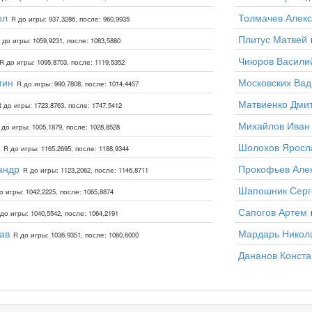
ел
Толмачев Алек
R до игры: 937,3286, после: 960,9935
Плитус Матвей
 до игры: 1059,9231, после: 1083,5880
Чиюров Васили
R до игры: 1095,8703, после: 1119,5352
тин
Московских Ва
R до игры: 990,7808, после: 1014,4457
Матвиенко Дми
 до игры: 1723,8763, после: 1747,5412
Михайлов Иван
 до игры: 1005,1879, после: 1028,8528
Шолохов Яросл
R до игры: 1165,2695, после: 1188,9344
андр
Прокофьев Але
R до игры: 1123,2062, после: 1146,8711
Шапошник Серг
о игры: 1042,2225, после: 1065,8874
Сапогов Артем
до игры: 1040,5542, после: 1064,2191
ав
Мардарь Никол
R до игры: 1036,9351, после: 1060,6000
Дананов Конста