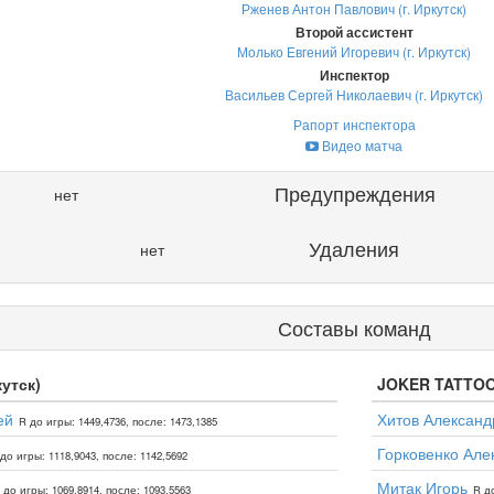
Рженев Антон Павлович (г. Иркутск)
Второй ассистент
Молько Евгений Игоревич (г. Иркутск)
Инспектор
Васильев Сергей Николаевич (г. Иркутск)
Рапорт инспектора
Видео матча
Предупреждения
нет
Удаления
нет
Составы команд
кутск)
JOKER TATTOO 
ей
Хитов Александ
R до игры: 1449,4736, после: 1473,1385
Горковенко Але
до игры: 1118,9043, после: 1142,5692
Митак Игорь
 до игры: 1069,8914, после: 1093,5563
R до