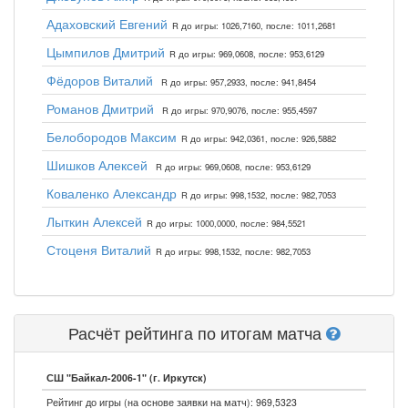
Адаховский Евгений
R до игры: 1026,7160, после: 1011,2681
Цымпилов Дмитрий
R до игры: 969,0608, после: 953,6129
Фёдоров Виталий
R до игры: 957,2933, после: 941,8454
Романов Дмитрий
R до игры: 970,9076, после: 955,4597
Белобородов Максим
R до игры: 942,0361, после: 926,5882
Шишков Алексей
R до игры: 969,0608, после: 953,6129
Коваленко Александр
R до игры: 998,1532, после: 982,7053
Лыткин Алексей
R до игры: 1000,0000, после: 984,5521
Стоценя Виталий
R до игры: 998,1532, после: 982,7053
Расчёт рейтинга по итогам матча
СШ "Байкал-2006-1" (г. Иркутск)
Рейтинг до игры (на основе заявки на матч): 969,5323