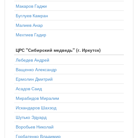
Макаров Гаджи
Буглуев Камран
Малиев Анар
Мехтиев Гадир
ЦРС "Сибирский медведь" (г. Иркутск)
Лебедев Андрей
Ващенко Александр
Ермолин Дмитрий
Асадов Саид
Мирабидов Миралим
Искандаров Шахзод
Шутько Эдуард
Воробьев Николай
Горбатенко Владимир