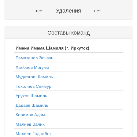
Удаления
нет
нет
Составы команд
Имени Имама Шамиля (г. Иркутск)
Рамазанов Эльван
Халбаев Могума
Муджагов Шамиль
Тохолиев Сеймур
Урухов Шамиль
Дадаев Шамиль
Керимов Адам
Малиев Валих
Малиев Гаджибек