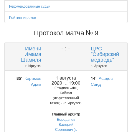
Рекомендованные судьи
Рейтинг игроков
Протокол матча № 9
Имени
- : +
ЦРС
Имама
"Сибирский
Шамиля
медведь"
г. Иркутск
г. Иркутск
1 августа
85′
Керимов
14′
Асадов
2020 г., 19:00
Адам
Саид
Стадион «ФЦ
Байкал
(искусственный
газон)» (г. Иркутск)
Главный арбитр
Бородачев
Валерий
Сергеевич (г.