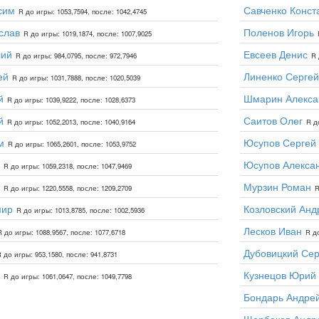
сим
Савченко Конст
R до игры: 1053,7594, после: 1042,4745
слав
Поленов Игорь
R до игры: 1019,1874, после: 1007,9025
лий
Евсеев Денис
R до игры: 984,0795, после: 972,7946
R 
ей
Линенко Сергей
R до игры: 1031,7888, после: 1020,5039
й
Шмарин Алекса
R до игры: 1039,9222, после: 1028,6373
й
Саитов Олег
R до игры: 1052,2013, после: 1040,9164
R д
м
Юсупов Сергей
R до игры: 1065,2601, после: 1053,9752
Юсупов Алекса
R до игры: 1059,2318, после: 1047,9469
Мурзин Роман
R до игры: 1220,5558, после: 1209,2709
R
мир
Козловский Анд
R до игры: 1013,8785, после: 1002,5936
Лесков Иван
R до игры: 1088,9567, после: 1077,6718
R до
Дубовицкий Сер
 до игры: 953,1580, после: 941,8731
Кузнецов Юрий
R до игры: 1061,0647, после: 1049,7798
Бондарь Андре