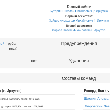
Главный арбитр
Буторин Николай Николаевич (г. Иркутск)
Первый ассистент
Зайцев Александр Михайлович (г. Иркутск)
Второй ассистент
Фарков Павел Михайлович (г. Иркутск)
Предупреждения
сей
(грубая
игра)
Удаления
нет
Составы команд
 (г. Иркутск)
Рекорд-Star (г.
Шастин Алекса
 игры: 1030,3684, после: 1019,0835
Збаровский Лев
 до игры: 1077,3541, после: 1066,0692