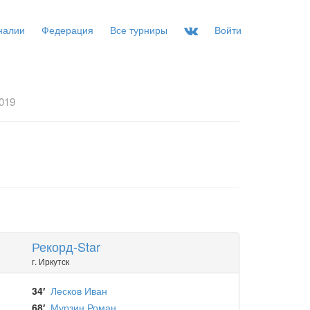
налии
Федерация
Все турниры
Войти
019
Рекорд-Star
г. Иркутск
34′
Лесков Иван
68′
Мурзин Роман