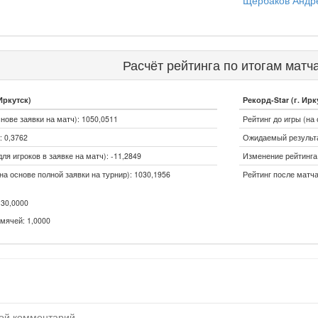
Щербаков Андр
Расчёт рейтинга по итогам матч
Иркутск)
Рекорд-Star (г. Ирк
снове заявки на матч): 1050,0511
Рейтинг до игры (на 
 0,3762
Ожидаемый результа
ля игроков в заявке на матч): -11,2849
Изменение рейтинга 
на основе полной заявки на турнир): 1030,1956
Рейтинг после матча
30,0000
мячей: 1,0000