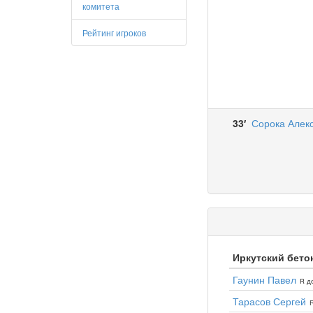
комитета
Рейтинг игроков
33′
Сорока Алек
Иркутский бетон
Гаунин Павел
R до
Тарасов Сергей
R