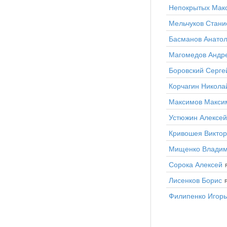
Непокрытых Мак
Мельчуков Стани
Басманов Анато
Магомедов Андр
Боровский Серге
Корчагин Никола
Максимов Макси
Устюжин Алексей
Кривошея Виктор
Мищенко Влади
Сорока Алексей
Лисенков Борис
R
Филипенко Игорь