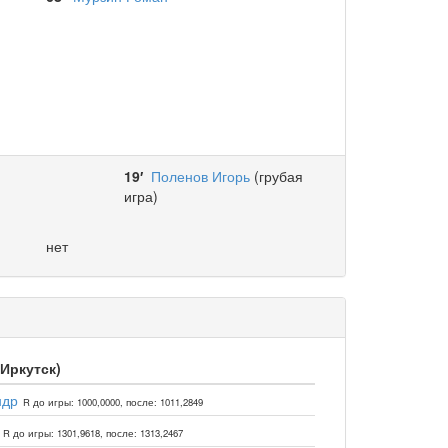
19′
Поленов Игорь
(грубая
игра)
нет
 Иркутск)
ндр
R до игры: 1000,0000, после: 1011,2849
R до игры: 1301,9618, после: 1313,2467