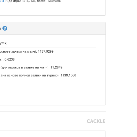
ей
R до игры: 1218,7137, после: 1229,9986
а
утск)
основе заявки на матч): 1137,9299
т: 0,6238
(для игроков в заявке на матч): 11,2849
 (на основе полной заявки на турнир): 1130,1560