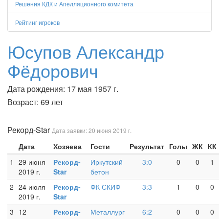
Решения КДК и Апелляционного комитета
Рейтинг игроков
Юсупов Александр
Фёдорович
Дата рождения: 17 мая 1957 г.
Возраст: 69 лет
Рекорд-Star
Дата заявки: 20 июня 2019 г.
Дата
Хозяева
Гости
Результат
Голы
ЖК
КК
1
29 июня
Рекорд-
Иркутский
3:0
0
0
1
2019 г.
Star
бетон
2
24 июля
Рекорд-
ФК СКИФ
3:3
1
0
0
2019 г.
Star
3
12
Рекорд-
Металлург
6:2
0
0
0