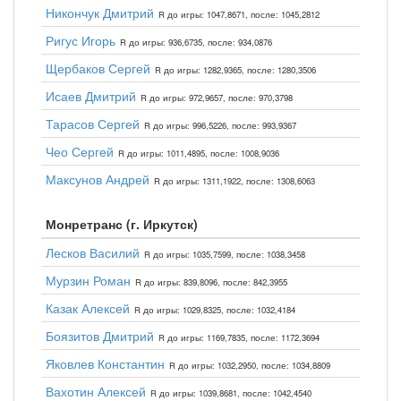
Никончук Дмитрий
R до игры: 1047,8671, после: 1045,2812
Ригус Игорь
R до игры: 936,6735, после: 934,0876
Щербаков Сергей
R до игры: 1282,9365, после: 1280,3506
Исаев Дмитрий
R до игры: 972,9657, после: 970,3798
Тарасов Сергей
R до игры: 996,5226, после: 993,9367
Чео Сергей
R до игры: 1011,4895, после: 1008,9036
Максунов Андрей
R до игры: 1311,1922, после: 1308,6063
Монретранс (г. Иркутск)
Лесков Василий
R до игры: 1035,7599, после: 1038,3458
Мурзин Роман
R до игры: 839,8096, после: 842,3955
Казак Алексей
R до игры: 1029,8325, после: 1032,4184
Боязитов Дмитрий
R до игры: 1169,7835, после: 1172,3694
Яковлев Константин
R до игры: 1032,2950, после: 1034,8809
Вахотин Алексей
R до игры: 1039,8681, после: 1042,4540