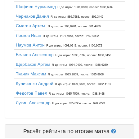
Шафиев Нурмамед
R до игры: 1034,0430, после: 1036,6289
Чернаков Данил
R до игры: 889,7583, после: 892,3442
Смагин Артем
R до игры: 798,8901, после: 801,4760
Лесков Иван
R до игры: 1494,5063, после: 1497,0922
Наумов Антон
R до игры: 1098,0213, после: 1100,6072
Беляев Александр
R до игры: 1035,7599, после: 1038,3458
Щербаков Артём
R до игры: 1034,0430, после: 1036,6289
Ткачик Максим
R до игры: 1083,2809, после: 1085,8668
Куличенко Андрей
R до игры: 1029,8325, после: 1032,4184
Федотов Павел
R до игры: 1035,7599, после: 1038,3458
Лукин Александр
R до игры: 625,6364, после: 628,2223
Расчёт рейтинга по итогам матча