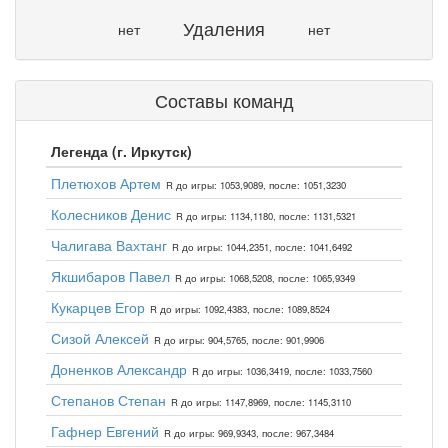
Удаления
нет
нет
Составы команд
Легенда (г. Иркутск)
Плетюхов Артем
R до игры: 1053,9089, после: 1051,3230
Колесников Денис
R до игры: 1134,1180, после: 1131,5321
Чалигава Вахтанг
R до игры: 1044,2351, после: 1041,6492
Якшибаров Павел
R до игры: 1068,5208, после: 1065,9349
Кукарцев Егор
R до игры: 1092,4383, после: 1089,8524
Сизой Алексей
R до игры: 904,5765, после: 901,9906
Доненков Александр
R до игры: 1036,3419, после: 1033,7560
Степанов Степан
R до игры: 1147,8969, после: 1145,3110
Гафнер Евгений
R до игры: 969,9343, после: 967,3484