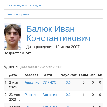
Рекомендованные судьи
Рейтинг игроков
Балюк Иван
Константинович
Дата рождения: 10 июля 2007 г.
Возраст: 19 лет
Адженис
Дата заявки: 12 апреля 2026 г.
Дата
Хозяева
Гости
Результат
Голы
ЖК
КК
1
2 мая
Адженис
СИРИУС
3:0
0
0
0
2026 г.
2
23 мая
Раскол
Адженис
0:2
1
0
0
2026 г.
3
30 мая
ФК
Адженис
3:1
0
0
0