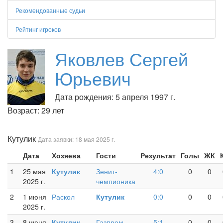
Рекомендованные судьи
Рейтинг игроков
Яковлев Сергей
Юрьевич
Дата рождения: 5 апреля 1997 г.
Возраст: 29 лет
Кутулик
Дата заявки: 18 мая 2025 г.
Дата
Хозяева
Гости
Результат
Голы
ЖК
1
25 мая
Кутулик
Зенит-
4:0
0
0
2025 г.
чемпионика
2
1 июня
Раскол
Кутулик
0:0
0
0
2025 г.
3
8 июня
Кутулик
Газпром
5:1
0
0