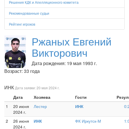
Решения КДК и Апелляционного комитета
Рекомендованные судьи
Рейтинг игроков
Ржаных Евгений
Викторович
Дата рождения: 19 мая 1993 г.
Возраст: 33 года
ИНК
Дата заявки: 20 мая 2024 г.
Дата
Хозяева
Гости
Резул
1
20 июня
Лестер
ИНК
0:
2024 г.
2
26 июня
ИНК
ФК Иркутск-М
1:
2024 г.