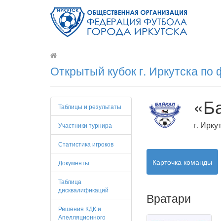
Открытый кубок г. Иркутска по
«Б
Таблицы и результаты
г. Ирку
Участники турнира
Статистика игроков
Карточка команды
Документы
Таблица
дисквалификаций
Вратари
Решения КДК и
Апелляционного