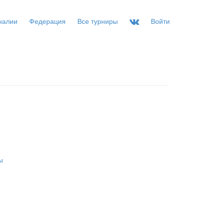
налии
Федерация
Все турниры
Войти
ы