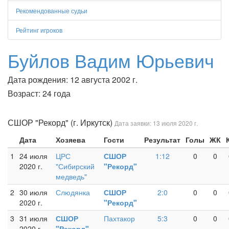
Рекомендованные судьи
Рейтинг игроков
Буйлов Вадим Юрьевич
Дата рождения: 12 августа 2002 г.
Возраст: 24 года
СШОР "Рекорд" (г. Иркутск)
Дата заявки: 13 июля 2020 г.
Дата
Хозяева
Гости
Результат
Голы
ЖК
1
24 июля
ЦРС
СШОР
1:12
0
0
2020 г.
"Сибирский
"Рекорд"
медведь"
2
30 июля
Слюдянка
СШОР
2:0
0
0
2020 г.
"Рекорд"
3
31 июля
СШОР
Пахтакор
5:3
0
0
2020 г.
"Рекорд"