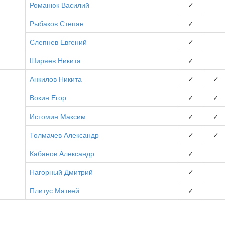
Романюк Василий
✓
Рыбаков Степан
✓
Слепнев Евгений
✓
Ширяев Никита
✓
Анкилов Никита
✓
✓
Вокин Егор
✓
✓
Истомин Максим
✓
✓
Толмачев Александр
✓
✓
Кабанов Александр
✓
Нагорный Дмитрий
✓
Плитус Матвей
✓