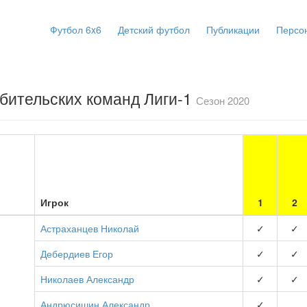
Футбол 6x6
Детский футбол
Публикации
Персо
бительских команд Лиги-1
Сезон 2020
Игрок
1
2
Астраханцев Николай
✓
✓
Дебердиев Егор
✓
✓
Николаев Александр
✓
✓
Андрюсишин Александр
✓