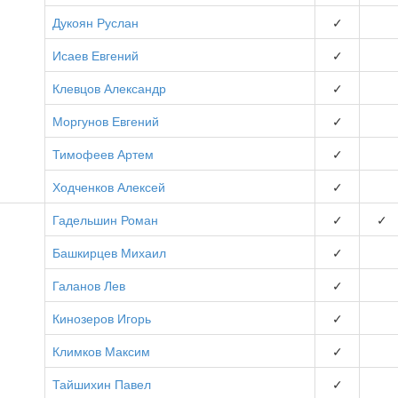
Дукоян Руслан
✓
Исаев Евгений
✓
Клевцов Александр
✓
Моргунов Евгений
✓
Тимофеев Артем
✓
Ходченков Алексей
✓
Гадельшин Роман
✓
✓
Башкирцев Михаил
✓
Галанов Лев
✓
Кинозеров Игорь
✓
Климков Максим
✓
Тайшихин Павел
✓