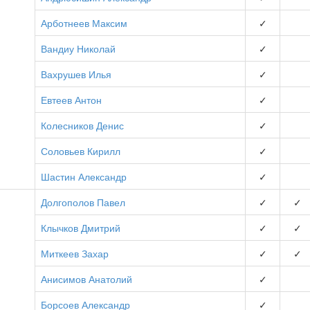
Арботнеев Максим
✓
Вандиу Николай
✓
Вахрушев Илья
✓
Евтеев Антон
✓
Колесников Денис
✓
Соловьев Кирилл
✓
Шастин Александр
✓
Долгополов Павел
✓
✓
Клычков Дмитрий
✓
✓
Миткеев Захар
✓
✓
Анисимов Анатолий
✓
Борсоев Александр
✓