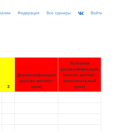
налии
Федерация
Все турниры
Войти
Условная
дисквалификация
Дисквалификация
(кол-во матчей /
(кол-во матчей /
испытательный
3
срок)
срок)