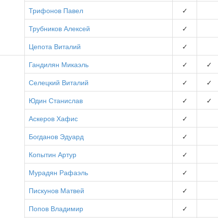
Трифонов Павел
✓
Трубников Алексей
✓
Цепота Виталий
✓
Гандилян Микаэль
✓
✓
Селецкий Виталий
✓
✓
Юдин Станислав
✓
✓
Аскеров Хафис
✓
Богданов Эдуард
✓
Копытин Артур
✓
Мурадян Рафаэль
✓
Пискунов Матвей
✓
Попов Владимир
✓