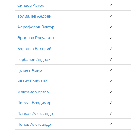
Синцов Артем
✓
Толмачёв Андрей
✓
Фереферов Виктор
✓
Эргашов Расулжон
✓
Баранов Валерий
✓
Горбачев Андрей
✓
Гулиев Амир
✓
Иванов Михаил
✓
Максимов Артём
✓
Пискун Владимир
✓
Плахов Александр
✓
Попов Александр
✓