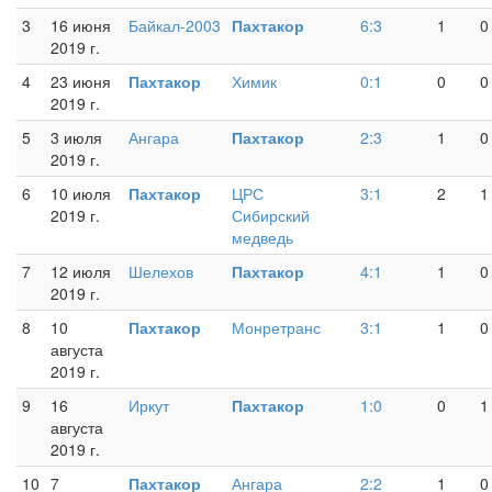
3
16 июня
Байкал-2003
Пахтакор
6:3
1
0
2019 г.
4
23 июня
Пахтакор
Химик
0:1
0
0
2019 г.
5
3 июля
Ангара
Пахтакор
2:3
1
0
2019 г.
6
10 июля
Пахтакор
ЦРС
3:1
2
1
2019 г.
Сибирский
медведь
7
12 июля
Шелехов
Пахтакор
4:1
1
0
2019 г.
8
10
Пахтакор
Монретранс
3:1
1
0
августа
2019 г.
9
16
Иркут
Пахтакор
1:0
0
1
августа
2019 г.
10
7
Пахтакор
Ангара
2:2
1
0