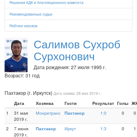
Решения КДК и Апелляционного комитета
Рекомендованные судьи
Рейтинг игроков
Салимов Сухроб
Сурхонович
Дата рождения: 27 июля 1995 г.
Возраст: 31 год
Пахтакор (г. Иркутск)
Дата заявки: 28 мая 2019 г.
Дата
Хозяева
Гости
Результат
Голы
Ж
1
31 мая
Монретранс
Пахтакор
1:0
0
0
2019 г.
2
7 июня
Пахтакор
Иркут
1:3
0
1
2019 г.