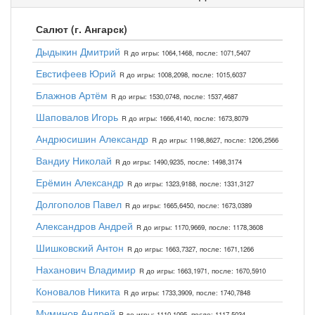
Салют (г. Ангарск)
Дыдыкин Дмитрий
R до игры: 1064,1468, после: 1071,5407
Евстифеев Юрий
R до игры: 1008,2098, после: 1015,6037
Блажнов Артём
R до игры: 1530,0748, после: 1537,4687
Шаповалов Игорь
R до игры: 1666,4140, после: 1673,8079
Андрюсишин Александр
R до игры: 1198,8627, после: 1206,2566
Вандиу Николай
R до игры: 1490,9235, после: 1498,3174
Ерёмин Александр
R до игры: 1323,9188, после: 1331,3127
Долгополов Павел
R до игры: 1665,6450, после: 1673,0389
Александров Андрей
R до игры: 1170,9669, после: 1178,3608
Шишковский Антон
R до игры: 1663,7327, после: 1671,1266
Наханович Владимир
R до игры: 1663,1971, после: 1670,5910
Коновалов Никита
R до игры: 1733,3909, после: 1740,7848
Муминов Андрей
R до игры: 1110,1095, после: 1117,5034