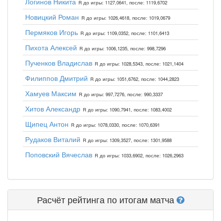
Логинов Никита
R до игры: 1127,0641, после: 1119,6702
Новицкий Роман
R до игры: 1026,4618, после: 1019,0679
Пермяков Игорь
R до игры: 1109,0352, после: 1101,6413
Пихота Алексей
R до игры: 1006,1235, после: 998,7296
Пученков Владислав
R до игры: 1028,5343, после: 1021,1404
Филиппов Дмитрий
R до игры: 1051,6762, после: 1044,2823
Хамуев Максим
R до игры: 997,7276, после: 990,3337
Хитов Александр
R до игры: 1090,7941, после: 1083,4002
Щипец Антон
R до игры: 1078,0330, после: 1070,6391
Рудаков Виталий
R до игры: 1309,3527, после: 1301,9588
Поповский Вячеслав
R до игры: 1033,6902, после: 1026,2963
Расчёт рейтинга по итогам матча