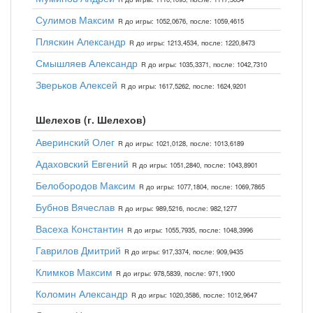
Сулимов Максим
R до игры: 1052,0676, после: 1059,4615
Пляскин Александр
R до игры: 1213,4534, после: 1220,8473
Смышляев Александр
R до игры: 1035,3371, после: 1042,7310
Зверьков Алексей
R до игры: 1617,5262, после: 1624,9201
Шелехов (г. Шелехов)
Аверинский Олег
R до игры: 1021,0128, после: 1013,6189
Адаховский Евгений
R до игры: 1051,2840, после: 1043,8901
Белобородов Максим
R до игры: 1077,1804, после: 1069,7865
Бубнов Вячеслав
R до игры: 989,5216, после: 982,1277
Васеха Константин
R до игры: 1055,7935, после: 1048,3996
Гаврилов Дмитрий
R до игры: 917,3374, после: 909,9435
Климков Максим
R до игры: 978,5839, после: 971,1900
Коломин Александр
R до игры: 1020,3586, после: 1012,9647