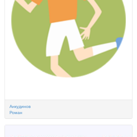
Анкудинов
Роман