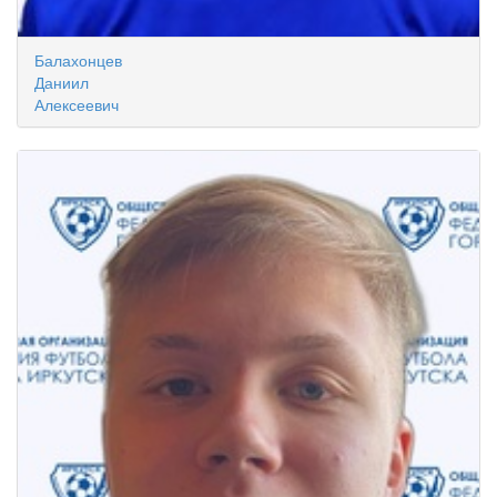
Балахонцев
Даниил
Алексеевич