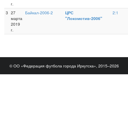
г.
3
27
Байкал-2006-2
ЦРС
2:1
марта
"Локомотив-2006"
2019
г.
© ОО «Федерация футбола города Иркутска», 2015–2026