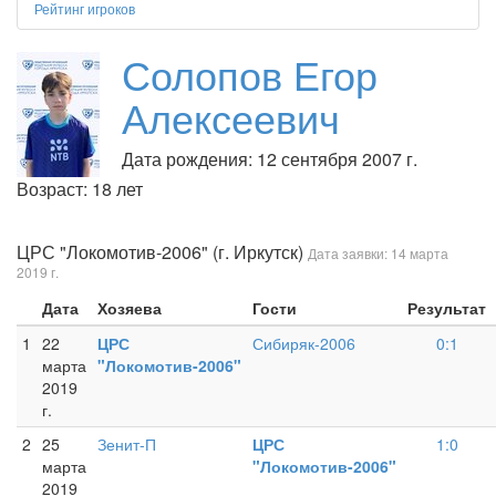
Рейтинг игроков
Солопов Егор
Алексеевич
Дата рождения: 12 сентября 2007 г.
Возраст: 18 лет
ЦРС "Локомотив-2006" (г. Иркутск)
Дата заявки: 14 марта
2019 г.
Дата
Хозяева
Гости
Результат
1
22
ЦРС
Сибиряк-2006
0:1
марта
"Локомотив-2006"
2019
г.
2
25
Зенит-П
ЦРС
1:0
марта
"Локомотив-2006"
2019