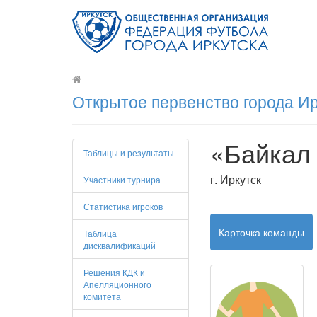
Открытое первенство города Ир
«Байкал
Таблицы и результаты
г. Иркутск
Участники турнира
Статистика игроков
Карточка команды
Таблица
дисквалификаций
Решения КДК и
Апелляционного
комитета