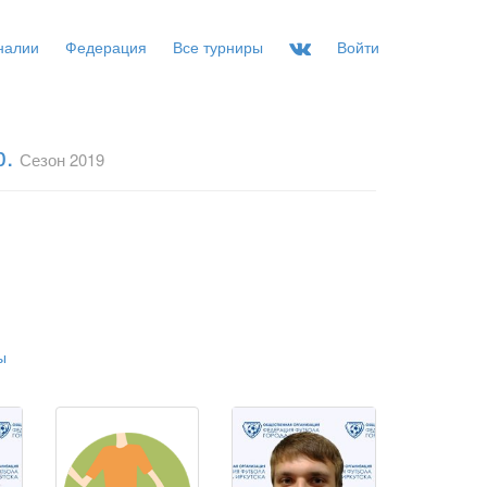
налии
Федерация
Все турниры
Войти
р.
Сезон 2019
ы