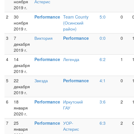
ноября
Астерис
2019 г.
2
30
Performance
Team County
5:0
0
ноября
(Осинский
2019 г.
район)
3
7
Виктория
Performance
0:0
0
декабря
2019 г.
4
14
Performance
Легенда
6:2
1
декабря
2019 г.
5
22
Звезда
Performance
4:1
0
декабря
2019 г.
6
18
Performance
Иркутский
3:6
2
января
ГАУ
2020 г.
7
25
Performance
УОР-
6:3
2
января
Астерис