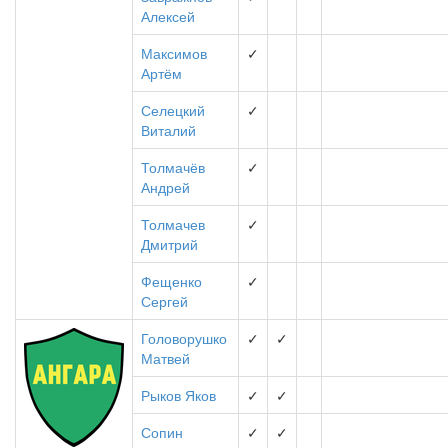
Алексей
Максимов
✓
Артём
Селецкий
✓
Виталий
Толмачёв
✓
Андрей
Толмачев
✓
Дмитрий
Фещенко
✓
Сергей
Головорушко
✓
✓
Матвей
Рыков Яков
✓
✓
Сопин
✓
✓