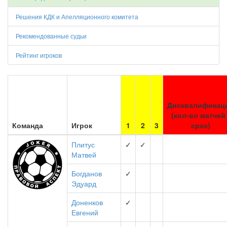
Решения КДК и Апелляционного комитета
Рекомендованные судьи
Рейтинг игроков
Дисквалификац
(кол-во матчей 
Команда
Игрок
1
2
3
срок)
Плитус
✓
✓
Матвей
Богданов
✓
Эдуард
Доненков
✓
Евгений