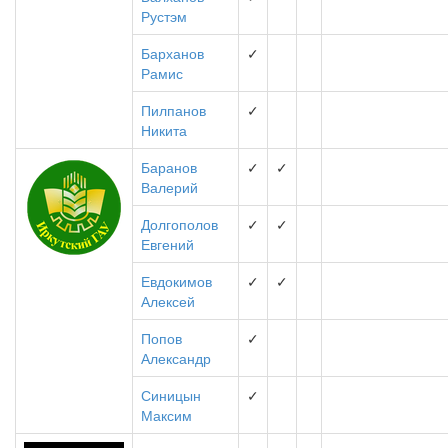
Рустэм
Барханов
✓
Рамис
Пилпанов
✓
Никита
Баранов
✓
✓
Валерий
Долгополов
✓
✓
Евгений
Евдокимов
✓
✓
Алексей
Попов
✓
Александр
Синицын
✓
Максим