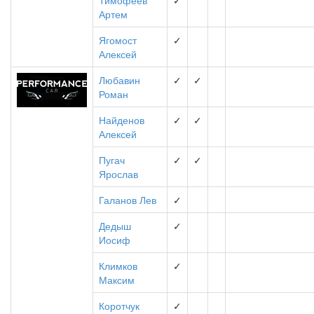
Тимофеев
✓
Артем
Ягомост
✓
Алексей
Любавин
✓
✓
Роман
Найденов
✓
✓
Алексей
Пугач
✓
✓
Ярослав
Галанов Лев
✓
Дедыш
✓
Иосиф
Климков
✓
Максим
Коротчук
✓