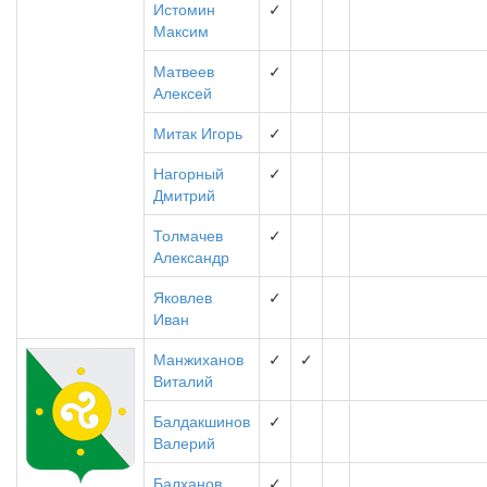
Истомин
✓
Максим
Матвеев
✓
Алексей
Митак Игорь
✓
Нагорный
✓
Дмитрий
Толмачев
✓
Александр
Яковлев
✓
Иван
Манжиханов
✓
✓
Виталий
Балдакшинов
✓
Валерий
Балханов
✓