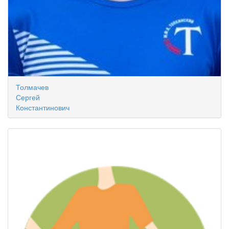
Толмачев
Сергей
Константинович