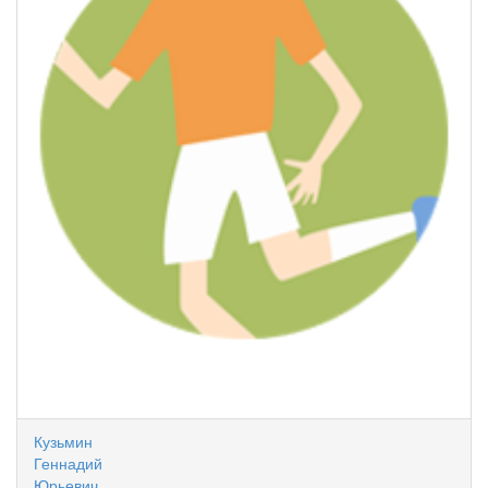
Кузьмин
Геннадий
Юрьевич