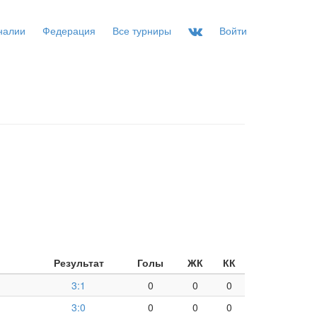
налии
Федерация
Все турниры
Войти
Результат
Голы
ЖК
КК
3:1
0
0
0
3:0
0
0
0