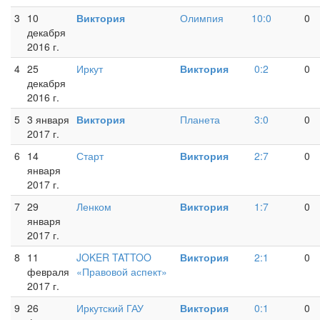
3
10
Виктория
Олимпия
10:0
0
декабря
2016 г.
4
25
Иркут
Виктория
0:2
0
декабря
2016 г.
5
3 января
Виктория
Планета
3:0
0
2017 г.
6
14
Старт
Виктория
2:7
0
января
2017 г.
7
29
Ленком
Виктория
1:7
0
января
2017 г.
8
11
JOKER TATTOO
Виктория
2:1
0
февраля
«Правовой аспект»
2017 г.
9
26
Иркутский ГАУ
Виктория
0:1
0