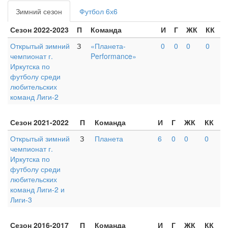
Зимний сезон
Футбол 6х6
Сезон 2022-2023
П
Команда
И
Г
ЖК
КК
Открытый зимний
З
«Планета-
0
0
0
0
чемпионат г.
Performance»
Иркутска по
футболу среди
любительских
команд Лиги-2
Сезон 2021-2022
П
Команда
И
Г
ЖК
КК
Открытый зимний
З
Планета
6
0
0
0
чемпионат г.
Иркутска по
футболу среди
любительских
команд Лиги-2 и
Лиги-3
Сезон 2016-2017
П
Команда
И
Г
ЖК
КК