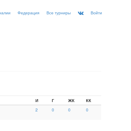
налии
Федерация
Все турниры
Войти
И
Г
ЖК
КК
2
0
0
0