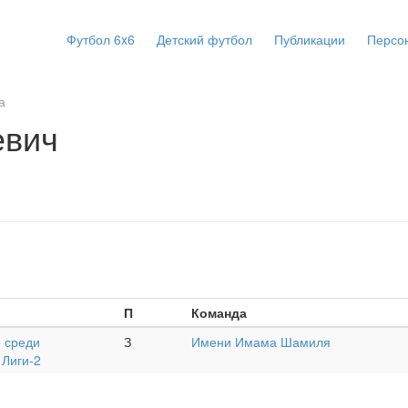
Футбол 6x6
Детский футбол
Публикации
Персо
а
евич
П
Команда
 среди
З
Имени Имама Шамиля
 Лиги-2