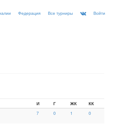
налии
Федерация
Все турниры
Войти
И
Г
ЖК
КК
7
0
1
0