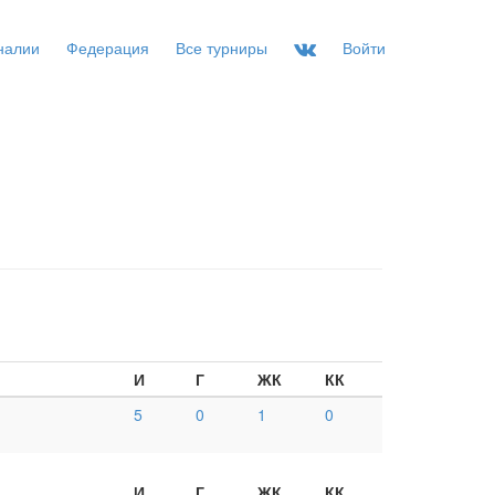
налии
Федерация
Все турниры
Войти
И
Г
ЖК
КК
5
0
1
0
И
Г
ЖК
КК