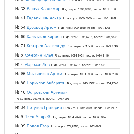
№ 33
Ващук Владимир
R до игры: 1000,0000, после: 1001,8158
№ 41
Гадальшин Аскар
R до игры: 1000,0000, после: 1001,8158
№ 54
Дубовец Артем
R до игры: 999,6838, после: 1001,4996
№ 66
Калмыков Кирилл
R до игры: 1004,6714, после: 1006,4872
№ 71
Козырев Александр
R до игры: 971,5588, после: 973,3746
№ 8
Кочергин Илья
R до игры: 1034,3958, после: 1036,2116
№ 4
Морозов Лев
R до игры: 1004,6714, после: 1006,4872
№ 96
Мыльников Артем
R до игры: 1034,3958, после: 1036,2116
№ 88
Норкулов Акбаржон
R до игры: 973,1582, после: 974,9740
№ 16
Островский Артемий
R до игры: 999,6838, после: 1001,4996
№ 34
Петунов Григорий
R до игры: 1034,3958, после: 1036,2116
№ 9
Пиец Андрей
R до игры: 1004,9876, после: 1006,8034
№ 99
Попов Егор
R до игры: 971,8750, после: 973,6908