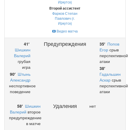
Иркутск)
Второй ассистент
Фарков Степан
Павлович (г.
Иркутск)
Видео матча
Предупреждения
41′
35′
Попов
Шишкин
Егор
срыв
Валерий
перспективной
грубая
атаки
игра
38′
90′
Штынь
Гадальшин
Александр
Аскар
срыв
неспортивное
перспективной
поведение
атаки
Удаления
58′
Шишкин
нет
Валерий
второе
предупреждение
в матче