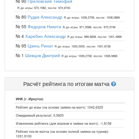
№ 90
Преловский Тимофей
R до игры: 973,1582, после: 974,9740
№ 80
Рудик Александр
R до игры: 1006,2708, после: 1008,0866
№ 55
Федоров Никита
R до игры: 971,5588, после: 973,3746
№ 4
Харебин Александр
R до игры: 999,6838, после: 1001,4996
№ 95
Цзинь Ринат
R до игры: 1000,0000, после: 1001,8158
№ 1
Шевцов Дмитрий
R до игры: 1006,2708, после: 1008,0866
Расчёт рейтинга по итогам матча
ИНК (г. Иркутск)
Рейтинг до игры (на основе заявки на матч): 1042,6325
Ожидаемый результат: 0,5605
Изменение рейтинга (для игроков в заявке на матч): -1,8158
Рейтинг после матча (на основе полной заявки на турнир):
1031,9100