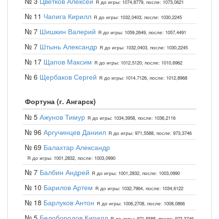
№ 3
Цветков Алексей
R до игры: 1074,8779, после: 1073,0621
№ 11
Чапига Кирилл
R до игры: 1032,0403, после: 1030,2245
№ 7
Шишкин Валерий
R до игры: 1059,2649, после: 1057,4491
№ 7
Штынь Александр
R до игры: 1032,0403, после: 1030,2245
№ 17
Щапов Максим
R до игры: 1012,5120, после: 1010,6962
№ 6
Щербаков Сергей
R до игры: 1014,7126, после: 1012,8968
Фортуна (г. Ангарск)
№ 5
Ажунов Тимур
R до игры: 1034,3958, после: 1036,2116
№ 96
Аргучинцев Даниил
R до игры: 971,5588, после: 973,3746
№ 69
Балахтар Александр
R до игры: 1001,2832, после: 1003,0990
№ 7
Балбин Андрей
R до игры: 1001,2832, после: 1003,0990
№ 10
Барилов Артем
R до игры: 1032,7964, после: 1034,6122
№ 18
Барлуков Антон
R до игры: 1006,2708, после: 1008,0866
№ 5
Белобородов Кирилл
R до игры: 971,5588, после: 973,3746