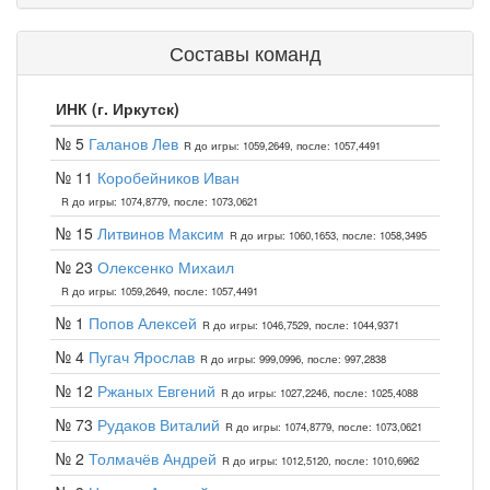
Составы команд
ИНК (г. Иркутск)
№ 5
Галанов Лев
R до игры: 1059,2649, после: 1057,4491
№ 11
Коробейников Иван
R до игры: 1074,8779, после: 1073,0621
№ 15
Литвинов Максим
R до игры: 1060,1653, после: 1058,3495
№ 23
Олексенко Михаил
R до игры: 1059,2649, после: 1057,4491
№ 1
Попов Алексей
R до игры: 1046,7529, после: 1044,9371
№ 4
Пугач Ярослав
R до игры: 999,0996, после: 997,2838
№ 12
Ржаных Евгений
R до игры: 1027,2246, после: 1025,4088
№ 73
Рудаков Виталий
R до игры: 1074,8779, после: 1073,0621
№ 2
Толмачёв Андрей
R до игры: 1012,5120, после: 1010,6962