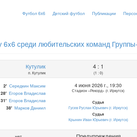
Футбол 6x6
Детский футбол
Публикации
Персо
 6x6 среди любительских команд Группы
Кутулик
4 : 1
п. Кутулик
(1 : 0)
4 июня 2026 г., 19:30
2′
Середкин Максим
Стадион «Рекорд» (г. Иркутск)
28′
Егоров Владислав
31′
Егоров Владислав
Судья
38′
Марков Даниил
Гусев Руслан Юрьевич (г. Иркутск)
Судья
Крынин Иван Юрьевич (г. Иркутск)
Предупреждения
нет