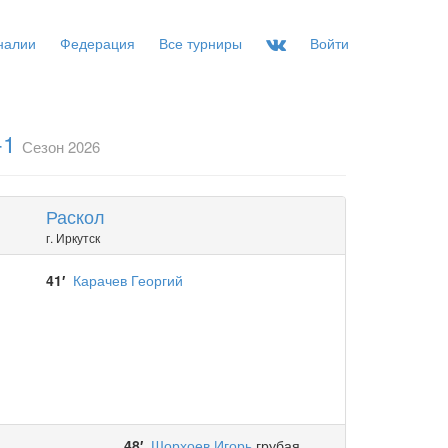
налии
Федерация
Все турниры
Войти
-1
Сезон 2026
Раскол
г. Иркутск
41′
Карачев Георгий
48′
Шорхоев Игорь
грубая