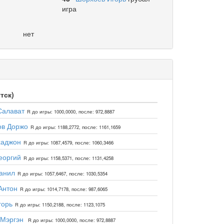
игра
нет
тск)
Салават
R до игры: 1000,0000, после: 972,8887
ов Доржо
R до игры: 1188,2772, после: 1161,1659
хаджон
R до игры: 1087,4579, после: 1060,3466
еоргий
R до игры: 1158,5371, после: 1131,4258
анил
R до игры: 1057,6467, после: 1030,5354
Антон
R до игры: 1014,7178, после: 987,6065
горь
R до игры: 1150,2188, после: 1123,1075
 Мэргэн
R до игры: 1000,0000, после: 972,8887