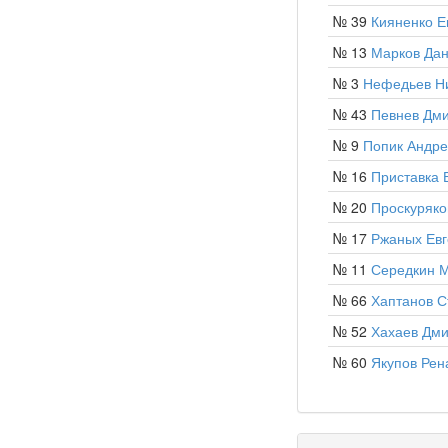
№ 39
Кияненко Е
№ 13
Марков Да
№ 3
Нефедьев Н
№ 43
Певнев Дм
№ 9
Попик Андр
№ 16
Приставка 
№ 20
Проскуряко
№ 17
Ржаных Ев
№ 11
Середкин 
№ 66
Хаптанов С
№ 52
Хахаев Дм
№ 60
Якупов Рен