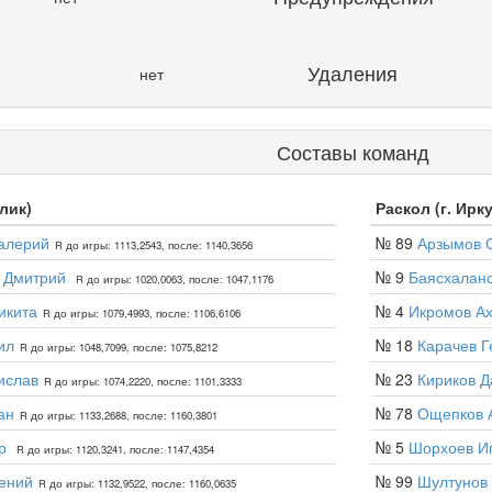
Удаления
нет
Составы команд
улик)
Раскол (г. Ирку
алерий
№ 89
Арзымов 
R до игры: 1113,2543, после: 1140,3656
о Дмитрий
№ 9
Баясхалан
R до игры: 1020,0063, после: 1047,1176
икита
№ 4
Икромов А
R до игры: 1079,4993, после: 1106,6106
ил
№ 18
Карачев Г
R до игры: 1048,7099, после: 1075,8212
ислав
№ 23
Кириков Д
R до игры: 1074,2220, после: 1101,3333
ан
№ 78
Ощепков 
R до игры: 1133,2688, после: 1160,3801
ор
№ 5
Шорхоев И
R до игры: 1120,3241, после: 1147,4354
ений
№ 99
Шултунов
R до игры: 1132,9522, после: 1160,0635