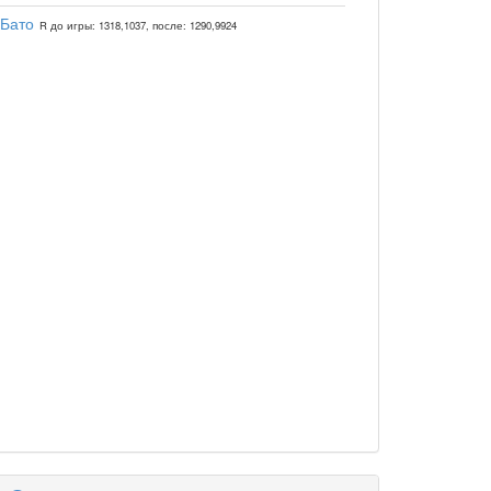
 Бато
R до игры: 1318,1037, после: 1290,9924