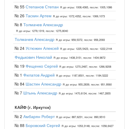
№ 55
Степанов Степан
R до игры: 1008,4365, после: 1005,1086
№ 26
Таскин Артем
R до игры: 1072,4352, после: 1069,1073
№ 8
Толмачев Александр
R до игры: 1279,1319, после: 1275,8040
Толмачев Александр
R до игры: 959,5372, после: 956,2093
№ 24
Устюжин Алексей
R до игры: 1225,5423, после: 1222,2144
Федькович Николай
R до игры: 1438,3151, после: 1434,9872
№ 19
Фещенко Сергей
R до игры: 1270,2487, после: 1266,9208
№ 1
Филатов Андрей
R до игры: 1187,8501, после: 1184,5222
№ 84
Шастин Александр
R до игры: 955,2839, после: 951,9560
№ 7
Штынь Александр
R до игры: 1470,6134, после: 1467,2855
КАЙФ (г. Иркутск)
№ 2
Амбарян Роберт
R до игры: 887,6231, после: 890,9510
№ 88
Боровский Сергей
R до игры: 1053,3148, после: 1056,6427