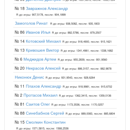
№ 18
Завражнов Александр
R до игры: 907,5178, после: 904,1899
Замоголов Ринат
R до игры: 938,5082, после: 935,1803
№ 86
Иванов Илья
R до игры: 882,5786, после: 879,2507
№ 14
Котовский Михаил
R до игры: 918,4900, после: 915,1621
№ 13
Кривошея Виктор
R до игры: 1341,4961, после: 1338,1682
№ 6
Меджидов Артем
R до игры: 955,2839, после: 951,9560
№ 20
Некрасов Алексей
R до игры: 886,3157, после: 882,9878
Никонюк Денис
R до игры: 931,9543, после: 928,6264
№ 11
Плахов Александр
R до игры: 918,9981, после: 915,6702
№ 2
Протасов Михаил
R до игры: 1362,3415, после: 1359,0136
№ 81
Саитов Олег
R до игры: 1173,3536, после: 1170,0257
№ 88
Синебабнов Сергей
R до игры: 889,0083, после: 885,6804
№ 15
Смолкин Константин
R до игры: 1571,5815, после: 1568,2536