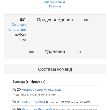
Анатольевич (г.
Иркутск)
Предупреждения
53′
нет
Смолкин
Константин
грубая
игра
Удаления
нет
нет
Составы команд
Звезда (г. Иркутск)
№ 25
Андрюсишин Александр
R до игры: 878,5048, после: 875,1769
№ 21
Бомин Руслан
R до игры: 1132,7785, после: 1129,4506
№ 99
Дьяченко Дмитрий
R до игры: 1037,0813, после: 1033,7534