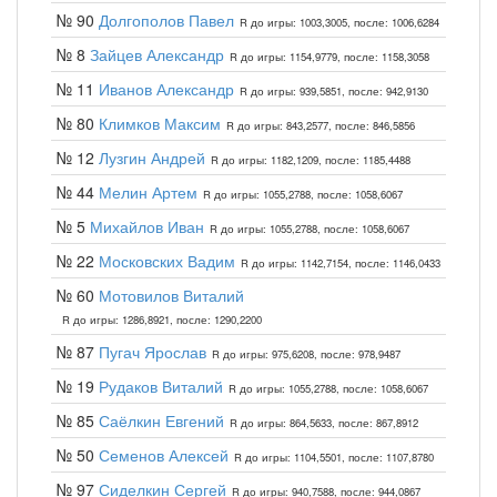
№ 90
Долгополов Павел
R до игры: 1003,3005, после: 1006,6284
№ 8
Зайцев Александр
R до игры: 1154,9779, после: 1158,3058
№ 11
Иванов Александр
R до игры: 939,5851, после: 942,9130
№ 80
Климков Максим
R до игры: 843,2577, после: 846,5856
№ 12
Лузгин Андрей
R до игры: 1182,1209, после: 1185,4488
№ 44
Мелин Артем
R до игры: 1055,2788, после: 1058,6067
№ 5
Михайлов Иван
R до игры: 1055,2788, после: 1058,6067
№ 22
Московских Вадим
R до игры: 1142,7154, после: 1146,0433
№ 60
Мотовилов Виталий
R до игры: 1286,8921, после: 1290,2200
№ 87
Пугач Ярослав
R до игры: 975,6208, после: 978,9487
№ 19
Рудаков Виталий
R до игры: 1055,2788, после: 1058,6067
№ 85
Саёлкин Евгений
R до игры: 864,5633, после: 867,8912
№ 50
Семенов Алексей
R до игры: 1104,5501, после: 1107,8780
№ 97
Сиделкин Сергей
R до игры: 940,7588, после: 944,0867