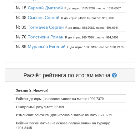
№ 15
Сурмай Дмитрий
R до игры: 1055,2788, после: 1058,6067
№ 38
Сысоев Сергей
R до игры: 948,0114, после: 951,3393
№ 33
Толмачев Сергей
R до игры: 888,3062, после: 891,6341
№ 70
Толстихин Роман
R до игры: 980,7530, после: 984,0809
№ 89
Муравьёв Евгений
R до игры: 1030,9197, после: 1034,2476
Расчёт рейтинга по итогам матча
Звезда (г. Иркутск)
Рейтинг до игры (на основе заявки на матч): 1099,7379
Ожидаемый результат: 0,6109
Изменение рейтинга (для игроков в заявке на матч): -3,3279
Рейтинг после матча (на основе полной заявки на турнир):
1094,8445