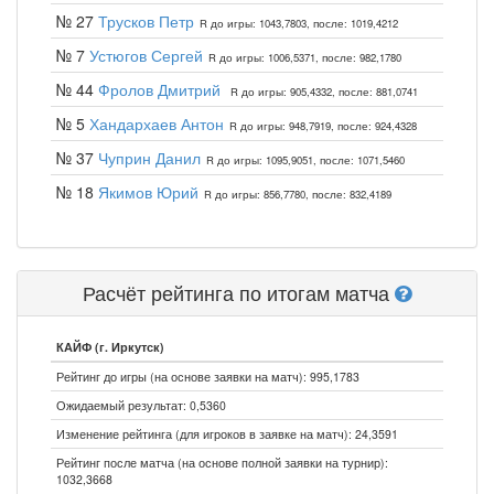
№ 27
Трусков Петр
R до игры: 1043,7803, после: 1019,4212
№ 7
Устюгов Сергей
R до игры: 1006,5371, после: 982,1780
№ 44
Фролов Дмитрий
R до игры: 905,4332, после: 881,0741
№ 5
Хандархаев Антон
R до игры: 948,7919, после: 924,4328
№ 37
Чуприн Данил
R до игры: 1095,9051, после: 1071,5460
№ 18
Якимов Юрий
R до игры: 856,7780, после: 832,4189
Расчёт рейтинга по итогам матча
КАЙФ (г. Иркутск)
Рейтинг до игры (на основе заявки на матч): 995,1783
Ожидаемый результат: 0,5360
Изменение рейтинга (для игроков в заявке на матч): 24,3591
Рейтинг после матча (на основе полной заявки на турнир):
1032,3668