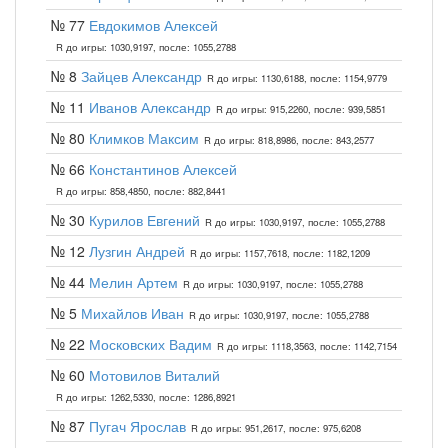
№ 77
Евдокимов Алексей
R до игры: 1030,9197, после: 1055,2788
№ 8
Зайцев Александр
R до игры: 1130,6188, после: 1154,9779
№ 11
Иванов Александр
R до игры: 915,2260, после: 939,5851
№ 80
Климков Максим
R до игры: 818,8986, после: 843,2577
№ 66
Константинов Алексей
R до игры: 858,4850, после: 882,8441
№ 30
Курилов Евгений
R до игры: 1030,9197, после: 1055,2788
№ 12
Лузгин Андрей
R до игры: 1157,7618, после: 1182,1209
№ 44
Мелин Артем
R до игры: 1030,9197, после: 1055,2788
№ 5
Михайлов Иван
R до игры: 1030,9197, после: 1055,2788
№ 22
Московских Вадим
R до игры: 1118,3563, после: 1142,7154
№ 60
Мотовилов Виталий
R до игры: 1262,5330, после: 1286,8921
№ 87
Пугач Ярослав
R до игры: 951,2617, после: 975,6208