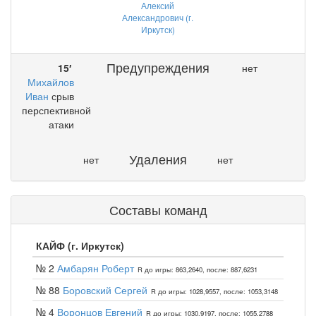
Алексий
Александрович (г.
Иркутск)
Предупреждения
15′
нет
Михайлов
Иван
срыв
перспективной
атаки
Удаления
нет
нет
Составы команд
КАЙФ (г. Иркутск)
№ 2
Амбарян Роберт
R до игры: 863,2640, после: 887,6231
№ 88
Боровский Сергей
R до игры: 1028,9557, после: 1053,3148
№ 4
Воронцов Евгений
R до игры: 1030,9197, после: 1055,2788