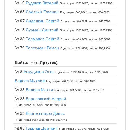
№ 19
Рудаков Виталий
R до игры: 1030,9197, после: 1055,2788
№ 85
Саёлкин Евгений
R до игры: 840,2042, после: 864,5633
№ 97
Сиделкин Сергей
R до игры: 916,3997, после: 940,7588
№ 15
Сурмай Дмитрий
R до игры: 1030,9197, после: 1055,2788
№ 33
Толмачев Сергей
R до игры: 863,9471, после: 888,3062
№ 70
Толстихин Роман
R до игры: 956,3939, после: 980,7530
Байкал + (г. Иркутск)
№ 8
Анкудинов Олег
R до игры: 1050,1689, после: 1025,8098
Бадаев Михаил
R до игры: 964,5576, после: 940,1985
№ 33
Балиев Мехти
R до игры: 881,5698, после: 857,2107
№ 23
Барановский Андрей
R до игры: 893,5899, после: 869,2308
№ 55
Венгельников Денис
R до игры: 1013,0039, после: 988,6448
№ 88
Гавриш Дмитрий
R до игры: 948,7919, после: 924,4328