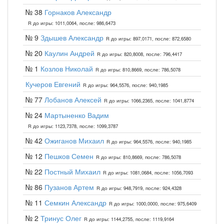
№ 38
Горнаков Александр
R до игры: 1011,0064, после: 986,6473
№ 9
Здышев Александр
R до игры: 897,0171, после: 872,6580
№ 20
Каулин Андрей
R до игры: 820,8008, после: 796,4417
№ 1
Козлов Николай
R до игры: 810,8669, после: 786,5078
Кучеров Евгений
R до игры: 964,5576, после: 940,1985
№ 77
Лобанов Алексей
R до игры: 1066,2365, после: 1041,8774
№ 24
Мартыненко Вадим
R до игры: 1123,7378, после: 1099,3787
№ 42
Ожиганов Михаил
R до игры: 964,5576, после: 940,1985
№ 12
Пешков Семен
R до игры: 810,8669, после: 786,5078
№ 22
Постный Михаил
R до игры: 1081,0684, после: 1056,7093
№ 86
Пузанов Артем
R до игры: 948,7919, после: 924,4328
№ 11
Семкин Александр
R до игры: 1000,0000, после: 975,6409
№ 2
Тринус Олег
R до игры: 1144,2755, после: 1119,9164