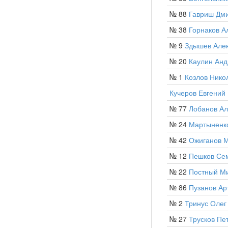
№ 88
Гавриш Дм
№ 38
Горнаков А
№ 9
Здышев Але
№ 20
Каулин Анд
№ 1
Козлов Нико
Кучеров Евгений
№ 77
Лобанов Ал
№ 24
Мартыненк
№ 42
Ожиганов 
№ 12
Пешков Се
№ 22
Постный М
№ 86
Пузанов Ар
№ 2
Тринус Олег
№ 27
Трусков Пе