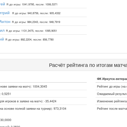
гей
R до игры: 1041,9795, после: 1006,5371
итрий
R до игры: 940,8756, после: 905,4332
Антон
R до игры: 984,2343, после: 948,7919
нил
R до игры: 1131,3475, после: 1095,9051
ий
R до игры: 892,2204, после: 856,7780
Расчёт рейтинга по итогам матч
ФК Иркутск-ветеран
снове заявки на матч): 1004,3045
Рейтинг до игры (на 
 0,5251
Ожидаемый результа
ля игроков в заявке на матч): -35,4424
Изменение рейтинга 
на основе полной заявки на турнир): 973,3104
Рейтинг после матча
30,0000
мячей: 2,2500