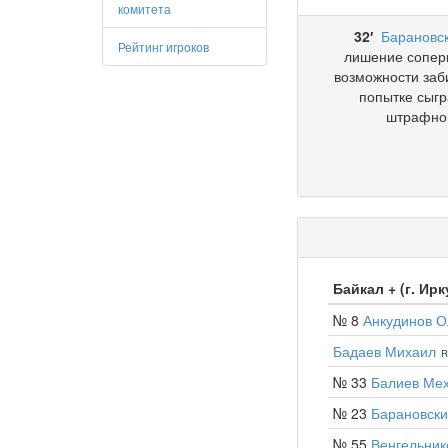
комитета
32′
Барановс
Рейтинг игроков
лишение сопер
возможности заби
попытке сыгр
штрафно
Байкал + (г. Ирк
№ 8
Анкудинов О
Бадаев Михаил
R
№ 33
Балиев Ме
№ 23
Барановски
№ 55
Венгельник