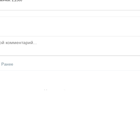
Ранее
Никто ещё не оставил комментариев, станьте
© ОО «Федерация футбола города Иркутска», 2015–2026