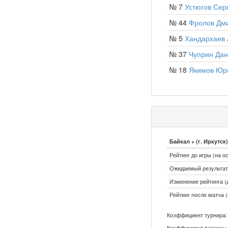
№ 7
Устюгов Сер
№ 44
Фролов Дм
№ 5
Хандархаев 
№ 37
Чуприн Да
№ 18
Якимов Юр
Байкал + (г. Иркутск)
Рейтинг до игры (на о
Ожидаемый результат:
Изменение рейтинга (д
Рейтинг после матча (
Коэффициент турнира: 
Коэффициент разницы 