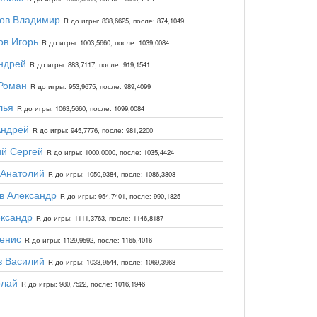
ков Владимир
R до игры: 838,6625, после: 874,1049
ов Игорь
R до игры: 1003,5660, после: 1039,0084
ндрей
R до игры: 883,7117, после: 919,1541
Роман
R до игры: 953,9675, после: 989,4099
лья
R до игры: 1063,5660, после: 1099,0084
Андрей
R до игры: 945,7776, после: 981,2200
й Сергей
R до игры: 1000,0000, после: 1035,4424
 Анатолий
R до игры: 1050,9384, после: 1086,3808
в Александр
R до игры: 954,7401, после: 990,1825
ксандр
R до игры: 1111,3763, после: 1146,8187
енис
R до игры: 1129,9592, после: 1165,4016
в Василий
R до игры: 1033,9544, после: 1069,3968
олай
R до игры: 980,7522, после: 1016,1946