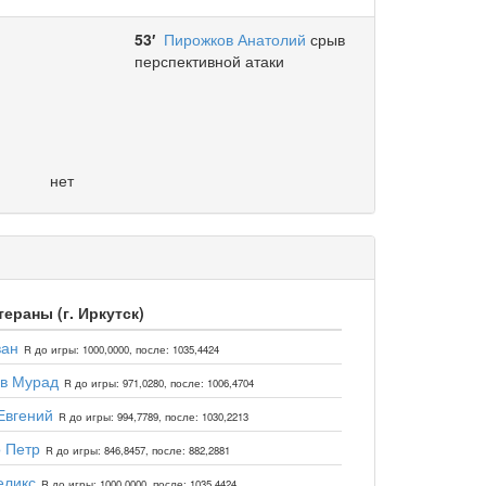
53′
Пирожков Анатолий
срыв
перспективной атаки
нет
ераны (г. Иркутск)
ван
R до игры: 1000,0000, после: 1035,4424
ов Мурад
R до игры: 971,0280, после: 1006,4704
Евгений
R до игры: 994,7789, после: 1030,2213
 Петр
R до игры: 846,8457, после: 882,2881
еликс
R до игры: 1000,0000, после: 1035,4424