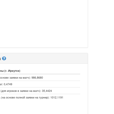
а
ы (г. Иркутск)
основе заявки на матч): 986,8680
т: 0,4749
(для игроков в заявке на матч): 35,4424
 (на основе полной заявки на турнир): 1012,1191