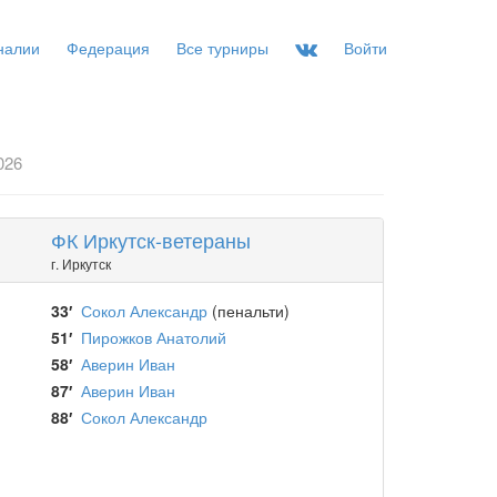
налии
Федерация
Все турниры
Войти
026
ФК Иркутск-ветераны
г. Иркутск
33′
Сокол Александр
(пенальти)
51′
Пирожков Анатолий
58′
Аверин Иван
87′
Аверин Иван
88′
Сокол Александр