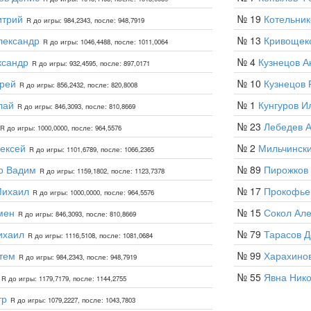
итрий
№ 19
Котельни
R до игры: 984,2343, после: 948,7919
лександр
№ 13
Кривощек
R до игры: 1046,4488, после: 1011,0064
ксандр
№ 4
Кузнецов А
R до игры: 932,4595, после: 897,0171
рей
№ 10
Кузнецов 
R до игры: 856,2432, после: 820,8008
лай
№ 1
Кунгуров И
R до игры: 846,3093, после: 810,8669
№ 23
Лебедев 
R до игры: 1000,0000, после: 964,5576
ексей
№ 2
Мильчински
R до игры: 1101,6789, после: 1066,2365
о Вадим
№ 89
Пирожков
R до игры: 1159,1802, после: 1123,7378
Михаил
№ 17
Прокофье
R до игры: 1000,0000, после: 964,5576
мен
№ 15
Сокол Але
R до игры: 846,3093, после: 810,8669
ихаил
№ 79
Тарасов Д
R до игры: 1116,5108, после: 1081,0684
тем
№ 99
Харахино
R до игры: 984,2343, после: 948,7919
№ 55
Явна Ник
R до игры: 1179,7179, после: 1144,2755
тр
R до игры: 1079,2227, после: 1043,7803