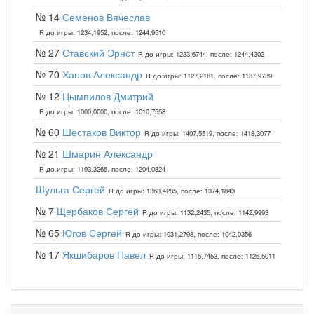
№ 14
Семенов Вячеслав
R до игры: 1234,1952, после: 1244,9510
№ 27
Ставский Эрнст
R до игры: 1233,6744, после: 1244,4302
№ 70
Ханов Александр
R до игры: 1127,2181, после: 1137,9739
№ 12
Цымпилов Дмитрий
R до игры: 1000,0000, после: 1010,7558
№ 60
Шестаков Виктор
R до игры: 1407,5519, после: 1418,3077
№ 21
Шмарин Александр
R до игры: 1193,3266, после: 1204,0824
Шульга Сергей
R до игры: 1363,4285, после: 1374,1843
№ 7
Щербаков Сергей
R до игры: 1132,2435, после: 1142,9993
№ 65
Югов Сергей
R до игры: 1031,2798, после: 1042,0356
№ 17
Якшибаров Павел
R до игры: 1115,7453, после: 1126,5011