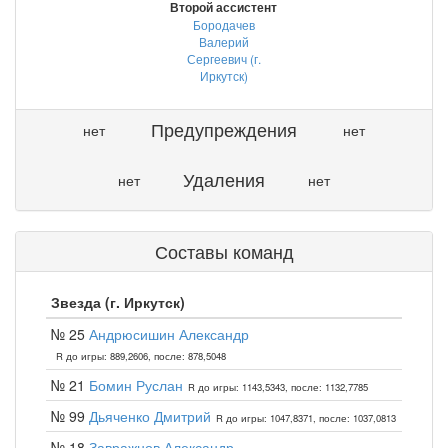
Второй ассистент
Бородачев
Валерий
Сергеевич (г.
Иркутск)
Предупреждения
нет
нет
Удаления
нет
нет
Составы команд
Звезда (г. Иркутск)
№ 25
Андрюсишин Александр
R до игры: 889,2606, после: 878,5048
№ 21
Бомин Руслан
R до игры: 1143,5343, после: 1132,7785
№ 99
Дьяченко Дмитрий
R до игры: 1047,8371, после: 1037,0813
№ 18
Завражнов Александр