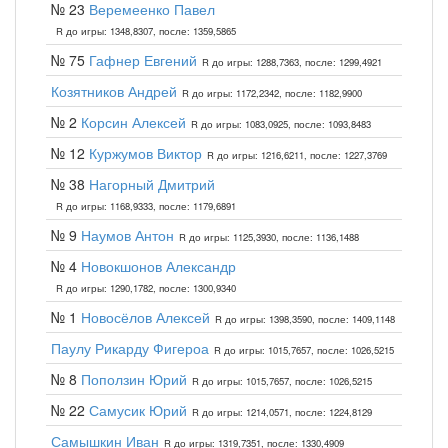
№ 23
Веремеенко Павел
R до игры: 1348,8307, после: 1359,5865
№ 75
Гафнер Евгений
R до игры: 1288,7363, после: 1299,4921
Козятников Андрей
R до игры: 1172,2342, после: 1182,9900
№ 2
Корсин Алексей
R до игры: 1083,0925, после: 1093,8483
№ 12
Куржумов Виктор
R до игры: 1216,6211, после: 1227,3769
№ 38
Нагорный Дмитрий
R до игры: 1168,9333, после: 1179,6891
№ 9
Наумов Антон
R до игры: 1125,3930, после: 1136,1488
№ 4
Новокшонов Александр
R до игры: 1290,1782, после: 1300,9340
№ 1
Новосёлов Алексей
R до игры: 1398,3590, после: 1409,1148
Паулу Рикарду Фигероа
R до игры: 1015,7657, после: 1026,5215
№ 8
Поползин Юрий
R до игры: 1015,7657, после: 1026,5215
№ 22
Самусик Юрий
R до игры: 1214,0571, после: 1224,8129
Самышкин Иван
R до игры: 1319,7351, после: 1330,4909