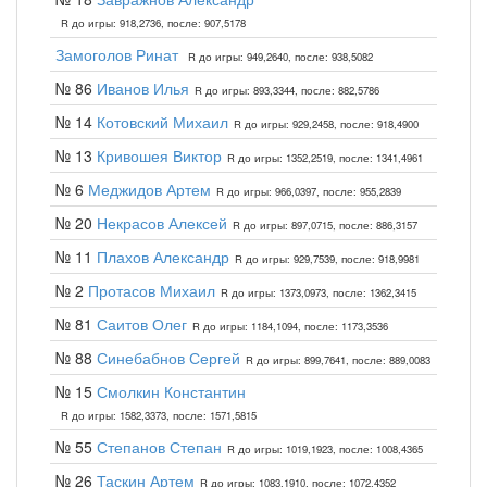
R до игры: 918,2736, после: 907,5178
Замоголов Ринат
R до игры: 949,2640, после: 938,5082
№ 86
Иванов Илья
R до игры: 893,3344, после: 882,5786
№ 14
Котовский Михаил
R до игры: 929,2458, после: 918,4900
№ 13
Кривошея Виктор
R до игры: 1352,2519, после: 1341,4961
№ 6
Меджидов Артем
R до игры: 966,0397, после: 955,2839
№ 20
Некрасов Алексей
R до игры: 897,0715, после: 886,3157
№ 11
Плахов Александр
R до игры: 929,7539, после: 918,9981
№ 2
Протасов Михаил
R до игры: 1373,0973, после: 1362,3415
№ 81
Саитов Олег
R до игры: 1184,1094, после: 1173,3536
№ 88
Синебабнов Сергей
R до игры: 899,7641, после: 889,0083
№ 15
Смолкин Константин
R до игры: 1582,3373, после: 1571,5815
№ 55
Степанов Степан
R до игры: 1019,1923, после: 1008,4365
№ 26
Таскин Артем
R до игры: 1083,1910, после: 1072,4352