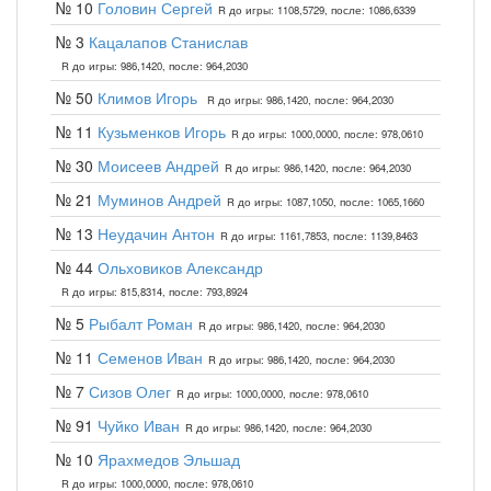
№ 10
Головин Сергей
R до игры: 1108,5729, после: 1086,6339
№ 3
Кацалапов Станислав
R до игры: 986,1420, после: 964,2030
№ 50
Климов Игорь
R до игры: 986,1420, после: 964,2030
№ 11
Кузьменков Игорь
R до игры: 1000,0000, после: 978,0610
№ 30
Моисеев Андрей
R до игры: 986,1420, после: 964,2030
№ 21
Муминов Андрей
R до игры: 1087,1050, после: 1065,1660
№ 13
Неудачин Антон
R до игры: 1161,7853, после: 1139,8463
№ 44
Ольховиков Александр
R до игры: 815,8314, после: 793,8924
№ 5
Рыбалт Роман
R до игры: 986,1420, после: 964,2030
№ 11
Семенов Иван
R до игры: 986,1420, после: 964,2030
№ 7
Сизов Олег
R до игры: 1000,0000, после: 978,0610
№ 91
Чуйко Иван
R до игры: 986,1420, после: 964,2030
№ 10
Ярахмедов Эльшад
R до игры: 1000,0000, после: 978,0610