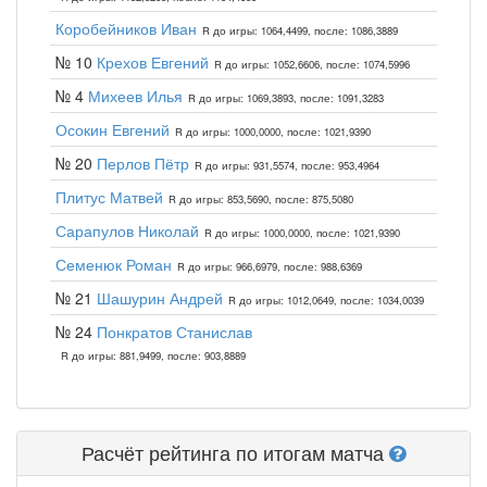
Коробейников Иван
R до игры: 1064,4499, после: 1086,3889
№ 10
Крехов Евгений
R до игры: 1052,6606, после: 1074,5996
№ 4
Михеев Илья
R до игры: 1069,3893, после: 1091,3283
Осокин Евгений
R до игры: 1000,0000, после: 1021,9390
№ 20
Перлов Пётр
R до игры: 931,5574, после: 953,4964
Плитус Матвей
R до игры: 853,5690, после: 875,5080
Сарапулов Николай
R до игры: 1000,0000, после: 1021,9390
Семенюк Роман
R до игры: 966,6979, после: 988,6369
№ 21
Шашурин Андрей
R до игры: 1012,0649, после: 1034,0039
№ 24
Понкратов Станислав
R до игры: 881,9499, после: 903,8889
Расчёт рейтинга по итогам матча