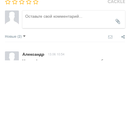
Новые
(2)
Александр
13.06 10:54
Нет информации,не как не огласили что будет 
игра,какая-то тайна наверно
Ответить
ФФГИ
Александр
13.06 13:32
Admin
Как только команды назначают игру, она 
всегда появляется в расписании на сайте, 
часто также и в общих постах в группе затем, 
кроме случаев, когда какие-то матчи долго не 
назначаются или переносятся (как в тот раз). 
Актуальные изменения в расписании 
чемпионатов - всегда есть на сайте.