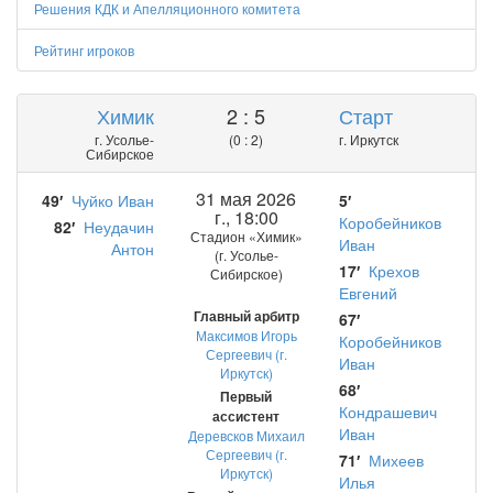
Решения КДК и Апелляционного комитета
Рейтинг игроков
Химик
2 : 5
Старт
г. Усолье-
(0 : 2)
г. Иркутск
Сибирское
31 мая 2026
49′
Чуйко Иван
5′
г., 18:00
Коробейников
82′
Неудачин
Стадион «Химик»
Иван
Антон
(г. Усолье-
17′
Крехов
Сибирское)
Евгений
Главный арбитр
67′
Максимов Игорь
Коробейников
Сергеевич (г.
Иван
Иркутск)
68′
Первый
Кондрашевич
ассистент
Иван
Деревсков Михаил
Сергеевич (г.
71′
Михеев
Иркутск)
Илья