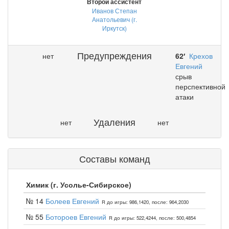
Второй ассистент
Иванов Степан
Анатольевич (г.
Иркутск)
Предупреждения
нет
62′
Крехов
Евгений
срыв
перспективной
атаки
Удаления
нет
нет
Составы команд
Химик (г. Усолье-Сибирское)
№ 14
Болеев Евгений
R до игры: 986,1420, после: 964,2030
№ 55
Ботороев Евгений
R до игры: 522,4244, после: 500,4854