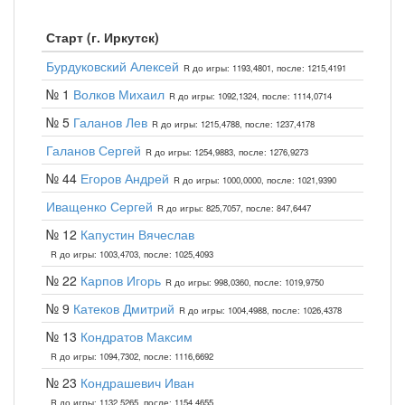
Старт (г. Иркутск)
Бурдуковский Алексей
R до игры: 1193,4801, после: 1215,4191
№ 1
Волков Михаил
R до игры: 1092,1324, после: 1114,0714
№ 5
Галанов Лев
R до игры: 1215,4788, после: 1237,4178
Галанов Сергей
R до игры: 1254,9883, после: 1276,9273
№ 44
Егоров Андрей
R до игры: 1000,0000, после: 1021,9390
Иващенко Сергей
R до игры: 825,7057, после: 847,6447
№ 12
Капустин Вячеслав
R до игры: 1003,4703, после: 1025,4093
№ 22
Карпов Игорь
R до игры: 998,0360, после: 1019,9750
№ 9
Катеков Дмитрий
R до игры: 1004,4988, после: 1026,4378
№ 13
Кондратов Максим
R до игры: 1094,7302, после: 1116,6692
№ 23
Кондрашевич Иван
R до игры: 1132,5265, после: 1154,4655