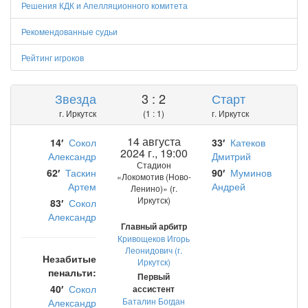
Решения КДК и Апелляционного комитета
Рекомендованные судьи
Рейтинг игроков
Звезда
3 : 2
Старт
г. Иркутск
(1 : 1)
г. Иркутск
14 августа
14′
Сокол
33′
Катеков
2024 г., 19:00
Александр
Дмитрий
Стадион
62′
Таскин
90′
Муминов
«Локомотив (Ново-
Артем
Андрей
Ленино)» (г.
Иркутск)
83′
Сокол
Александр
Главный арбитр
Кривощеков Игорь
Леонидович (г.
Незабитые
Иркутск)
пенальти:
Первый
40′
Сокол
ассистент
Баталин Богдан
Александр