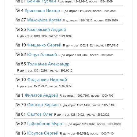
№ 21
Бомин Руслан
R до игры: 1249,9345, после: 1254,9069
№ 4
Кривошея Виктор
R до игры: 1449,3827, после: 1454,3551
№ 27
Максимов Артём
R до игры: 1284,3215, после: 1289,2939
№ 25
Козловский Андрей
R до игры: 1019,8965, после: 1024,8689
№ 19
Фещенко Сергей
R до игры: 1352,8192, после: 1357,7916
№ 92
Ющук Алексей
R до игры: 1104,3460, после: 1109,3184
№ 55
Толмачев Александр
R до игры: 1391,6286, после: 1396,6010
№ 10
Федькович Николай
R до игры: 1502,9332, после: 1507,9056
№ 1
Филатов Андрей
R до игры: 1295,7367, после: 1300,7091
№ 70
Смолин Кирьян
R до игры: 1122,1406, после: 1127,1130
№ 81
Саитов Олег
R до игры: 1281,2402, после: 1286,2126
№ 82
Гайирбегов Мурат
R до игры: 1019,8965, после: 1024,8689
№ 16
Юсупов Сергей
R до игры: 995,7686, после: 1000,7410