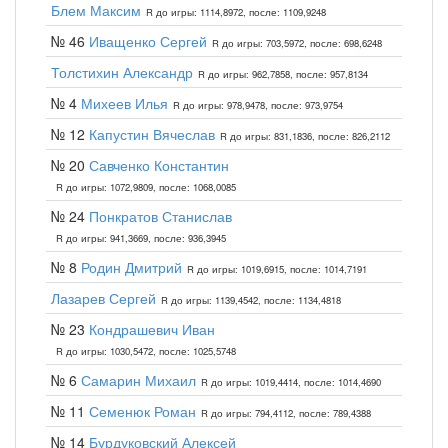
Блем Максим
R до игры: 1114,8972, после: 1109,9248
№ 46
Иващенко Сергей
R до игры: 703,5972, после: 698,6248
Толстихин Александр
R до игры: 962,7858, после: 957,8134
№ 4
Михеев Илья
R до игры: 978,9478, после: 973,9754
№ 12
Капустин Вячеслав
R до игры: 831,1836, после: 826,2112
№ 20
Савченко Константин
R до игры: 1072,9809, после: 1068,0085
№ 24
Понкратов Станислав
R до игры: 941,3669, после: 936,3945
№ 8
Родин Дмитрий
R до игры: 1019,6915, после: 1014,7191
Лазарев Сергей
R до игры: 1139,4542, после: 1134,4818
№ 23
Кондрашевич Иван
R до игры: 1030,5472, после: 1025,5748
№ 6
Самарин Михаил
R до игры: 1019,4414, после: 1014,4690
№ 11
Семенюк Роман
R до игры: 794,4112, после: 789,4388
№ 14
Бурдуковский Алексей