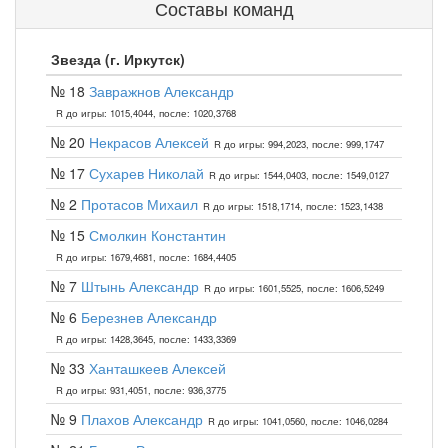
Составы команд
Звезда (г. Иркутск)
№ 18
Завражнов Александр
R до игры: 1015,4044, после: 1020,3768
№ 20
Некрасов Алексей
R до игры: 994,2023, после: 999,1747
№ 17
Сухарев Николай
R до игры: 1544,0403, после: 1549,0127
№ 2
Протасов Михаил
R до игры: 1518,1714, после: 1523,1438
№ 15
Смолкин Константин
R до игры: 1679,4681, после: 1684,4405
№ 7
Штынь Александр
R до игры: 1601,5525, после: 1606,5249
№ 6
Березнев Александр
R до игры: 1428,3645, после: 1433,3369
№ 33
Ханташкеев Алексей
R до игры: 931,4051, после: 936,3775
№ 9
Плахов Александр
R до игры: 1041,0560, после: 1046,0284