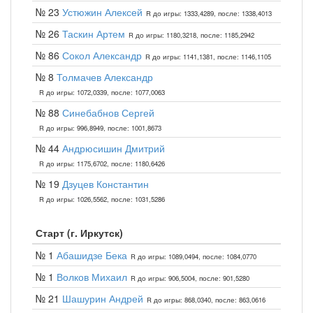
№ 23
Устюжин Алексей
R до игры: 1333,4289, после: 1338,4013
№ 26
Таскин Артем
R до игры: 1180,3218, после: 1185,2942
№ 86
Сокол Александр
R до игры: 1141,1381, после: 1146,1105
№ 8
Толмачев Александр
R до игры: 1072,0339, после: 1077,0063
№ 88
Синебабнов Сергей
R до игры: 996,8949, после: 1001,8673
№ 44
Андрюсишин Дмитрий
R до игры: 1175,6702, после: 1180,6426
№ 19
Дзуцев Константин
R до игры: 1026,5562, после: 1031,5286
Старт (г. Иркутск)
№ 1
Абашидзе Бека
R до игры: 1089,0494, после: 1084,0770
№ 1
Волков Михаил
R до игры: 906,5004, после: 901,5280
№ 21
Шашурин Андрей
R до игры: 868,0340, после: 863,0616