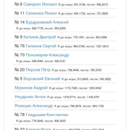
№ 6
Самарин Михаил
R до игры: 931,3136, после: 958,2213
№ 11
Семенюк Роман
R до игры: 694,1732, после: 721,0809
№ 14
Бурдуковский Алексей
R до игры: 926,7178, после: 953,6255
№ 9
Катеков Дмитрий
R до игры: 776,1291, после: 803,0368
№ 76
Галанов Сергей
R до игры: 994,5738, после: 1021,4815
№ 70
Пономарев Александр
R до игры: 499,4084, после: 526,3161
№ 20
Перлов Пётр
R до игры: 738,4648, после: 765,3725
№ 5
Боровский Евгений
R до игры: 513,6845, после: 540,5922
Муминов Андрей
R до игры: 1173,7465, после: 1200,6542
Неудачин Антон
R до игры: 1079,5714, после: 1106,4791
Рожицин Александр
R до игры: 798,2678, после: 825,1755
№ 78
Гладышев Константин
R до игры: 779,3945, после: 806,3022
№ 22
Карпов Игорь
R до игры: 994,5738, после: 1021,4815