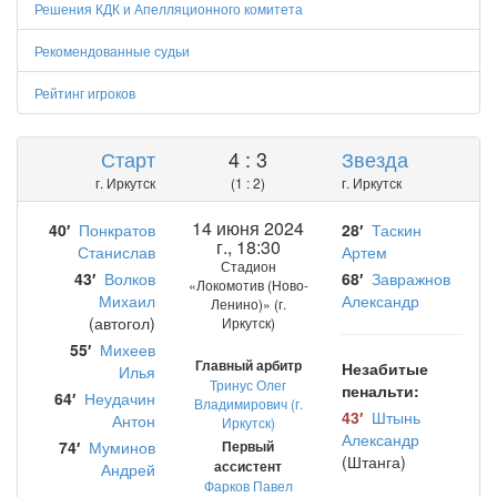
Решения КДК и Апелляционного комитета
Рекомендованные судьи
Рейтинг игроков
Старт
4 : 3
Звезда
г. Иркутск
(1 : 2)
г. Иркутск
14 июня 2024
40′
Понкратов
28′
Таскин
г., 18:30
Станислав
Артем
Стадион
43′
Волков
68′
Завражнов
«Локомотив (Ново-
Михаил
Александр
Ленино)» (г.
(автогол)
Иркутск)
55′
Михеев
Главный арбитр
Незабитые
Илья
Тринус Олег
пенальти:
64′
Неудачин
Владимирович (г.
43′
Штынь
Антон
Иркутск)
Александр
74′
Муминов
Первый
(Штанга)
ассистент
Андрей
Фарков Павел