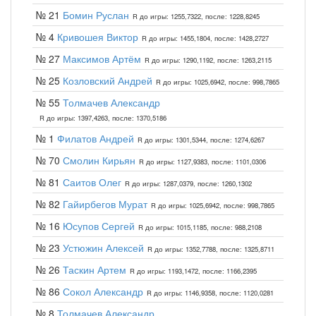
№ 21
Бомин Руслан
R до игры: 1255,7322, после: 1228,8245
№ 4
Кривошея Виктор
R до игры: 1455,1804, после: 1428,2727
№ 27
Максимов Артём
R до игры: 1290,1192, после: 1263,2115
№ 25
Козловский Андрей
R до игры: 1025,6942, после: 998,7865
№ 55
Толмачев Александр
R до игры: 1397,4263, после: 1370,5186
№ 1
Филатов Андрей
R до игры: 1301,5344, после: 1274,6267
№ 70
Смолин Кирьян
R до игры: 1127,9383, после: 1101,0306
№ 81
Саитов Олег
R до игры: 1287,0379, после: 1260,1302
№ 82
Гайирбегов Мурат
R до игры: 1025,6942, после: 998,7865
№ 16
Юсупов Сергей
R до игры: 1015,1185, после: 988,2108
№ 23
Устюжин Алексей
R до игры: 1352,7788, после: 1325,8711
№ 26
Таскин Артем
R до игры: 1193,1472, после: 1166,2395
№ 86
Сокол Александр
R до игры: 1146,9358, после: 1120,0281
№ 8
Толмачев Александр