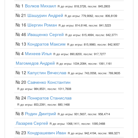
№ 1
Волков Михаил
R до игры: 818,3726, после: 845,2803
№ 21
Шашурин Андрей
R до игры: 779,9062, после: 806,8139
№ 16
Шергин Роман
R до игры: 814,6146, после: 841,5223
№ 46
Иващенко Сергей
R до игры: 615,4694, после: 642,3771
№ 13
Кондратов Максим
R до игры: 815,9980, после: 842,9057
№ 4
Михеев Илья
R до игры: 890,8200, после: 917,7277
Магомедов Андрей
R до игры: 1034,2084, после: 1061,1161
№ 12
Капустин Вячеслав
R до игры: 743,0558, после: 769,9635
№ 20
Савченко Константин
R до игры: 984,8531, после: 1011,7608
№ 24
Понкратов Станислав
R до игры: 853,2391, после: 880,1468
№ 8
Родин Дмитрий
R до игры: 931,5637, после: 958,4714
Лазарев Сергей
R до игры: 1068,1411, после: 1095,0488
№ 23
Кондрашевич Иван
R до игры: 942,4194, после: 969,3271