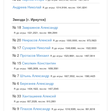
Андреев Николай
R до игры: 1014,9164, после: 1041,8241
Звезда (г. Иркутск)
№ 18
Завражнов Александр
R до игры: 1021,2021, после: 994,2944
№ 20
Некрасов Алексей
R до игры: 1000,0000, после: 973,0923
№ 17
Сухарев Николай
R до игры: 1549,8380, после: 1522,9303
№ 2
Протасов Михаил
R до игры: 1523,9691, после: 1497,0614
№ 15
Смолкин Константин
R до игры: 1685,2658, после: 1658,3581
№ 7
Штынь Александр
R до игры: 1607,3502, после: 1580,4425
№ 6
Березнев Александр
R до игры: 1434,1622, после: 1407,2545
№ 33
Ханташкеев Алексей
R до игры: 937,2028, после: 910,2951
№ 9
Плахов Александр
R до игры: 1018,5095, после: 991,6018