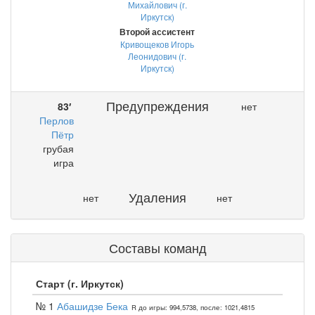
Михайлович (г.
Иркутск)
Второй ассистент
Кривощеков Игорь
Леонидович (г.
Иркутск)
Предупреждения
83′
нет
Перлов
Пётр
грубая
игра
Удаления
нет
нет
Составы команд
Старт (г. Иркутск)
№ 1
Абашидзе Бека
R до игры: 994,5738, после: 1021,4815