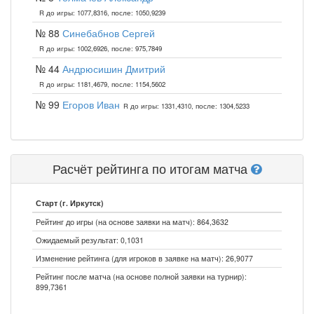
R до игры: 1077,8316, после: 1050,9239
№ 88
Синебабнов Сергей
R до игры: 1002,6926, после: 975,7849
№ 44
Андрюсишин Дмитрий
R до игры: 1181,4679, после: 1154,5602
№ 99
Егоров Иван
R до игры: 1331,4310, после: 1304,5233
Расчёт рейтинга по итогам матча
Старт (г. Иркутск)
Рейтинг до игры (на основе заявки на матч): 864,3632
Ожидаемый результат: 0,1031
Изменение рейтинга (для игроков в заявке на матч): 26,9077
Рейтинг после матча (на основе полной заявки на турнир):
899,7361