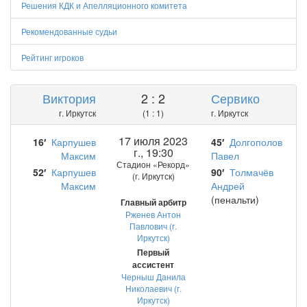
Решения КДК и Апелляционного комитета
Рекомендованные судьи
Рейтинг игроков
Виктория
2 : 2
Сервико
г. Иркутск
(1 : 1)
г. Иркутск
17 июля 2023
16′
Карпушев
45′
Долгополов
г., 19:30
Максим
Павел
Стадион «Рекорд»
52′
Карпушев
90′
Толмачёв
(г. Иркутск)
Максим
Андрей
(пенальти)
Главный арбитр
Рженев Антон
Павлович (г.
Иркутск)
Первый
ассистент
Черныш Данила
Николаевич (г.
Иркутск)