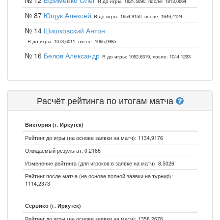
№ 12
Ефименко Олег
R до игры: 1821,5690, после: 1813,0664
№ 87
Ющук Алексей
R до игры: 1654,9150, после: 1646,4124
№ 14
Шишковский Антон
R до игры: 1073,6011, после: 1065,0985
№ 16
Белов Александр
R до игры: 1052,6319, после: 1044,1293
Расчёт рейтинга по итогам матча
Виктория (г. Иркутск)
Рейтинг до игры (на основе заявки на матч): 1134,9176
Ожидаемый результат: 0,2166
Изменение рейтинга (для игроков в заявке на матч): 8,5026
Рейтинг после матча (на основе полной заявки на турнир):
1114,2373
Сервико (г. Иркутск)
Рейтинг до игры (на основе заявки на матч): 1358,2676