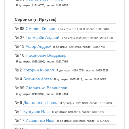
R до игры: 1181,4676, после: 1189,9702
Сервико (г. Иркутск)
№ 88
Смолин Кирьян
R до игры: 1211,3339, после: 1202,8313
№ 27
Толмачёв Андрей
R до игры: 2322,1224, после: 2313,6198
№ 13
Афер Андрей
R до игры: 1394,9768, после: 1386,4742
№ 10
Наханович Владимир
R до игры: 1029,2195, после: 1020,7169
№ 2
Кокорин Кирилл
R до игры: 1034,0754, после: 1025,5728
№ 4
Блажнов Артём
R до игры: 1025,5713, после: 1017,0687
№ 99
Степченко Владислав
R до игры: 1249,9480, после: 1241,4454
№ 9
Долгополов Павел
R до игры: 1826,8369, после: 1818,3343
№ 1
Кунгуров Илья
R до игры: 1266,9845, после: 1258,4819
№ 17
Иващенко Иван
R до игры: 1051,9605, после: 1043,4579