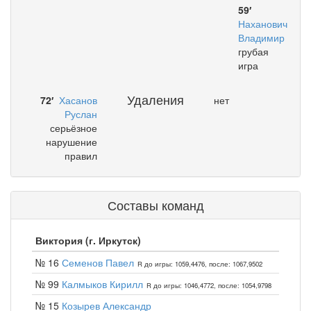
59′
Наханович
Владимир
грубая
игра
Удаления
72′
Хасанов
нет
Руслан
серьёзное
нарушение
правил
Составы команд
Виктория (г. Иркутск)
№ 16
Семенов Павел
R до игры: 1059,4476, после: 1067,9502
№ 99
Калмыков Кирилл
R до игры: 1046,4772, после: 1054,9798
№ 15
Козырев Александр