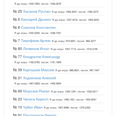
R до игры: 1030,7650, после: 1039,2676
№ 25
Хасанов Руслан
R до игры: 1083,9247, после: 1092,4273
№ 6
Канхарей Даниил
R до игры: 1057,4216, после: 1065,9242
№ 8
Соколов Константин
R до игры: 1040,2205, после: 1048,7231
№ 7
Тимофеев Артем
R до игры: 973,9251, после: 982,4277
№ 80
Литвинов Игнат
R до игры: 1007,7113, после: 1016,2139
№ 77
Кондратов Александр
R до игры: 1182,6783, после: 1191,1809
№ 39
Карпушев Максим
R до игры: 988,6621, после: 997,1647
№ 21
Ходченков Алексей
R до игры: 1487,0828, после: 1495,5854
№ 69
Морозов Роман
R до игры: 1024,1291, после: 1032,6317
№ 23
Чапига Кирилл
R до игры: 1492,1521, после: 1500,6547
№ 10
Чуйко Иван
R до игры: 1367,6996, после: 1376,2022
№ 91
Протопопов Никита