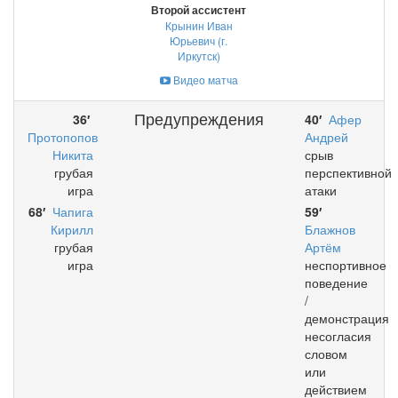
Второй ассистент
Крынин Иван
Юрьевич (г.
Иркутск)
Видео матча
Предупреждения
36′
40′
Афер
Протопопов
Андрей
Никита
срыв
грубая
перспективной
игра
атаки
68′
Чапига
59′
Кирилл
Блажнов
грубая
Артём
игра
неспортивное
поведение
/
демонстрация
несогласия
словом
или
действием