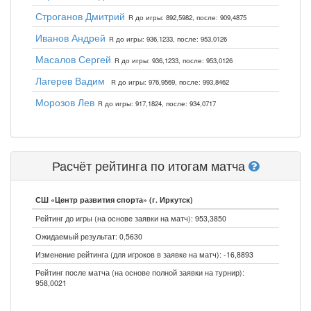
Строганов Дмитрий
R до игры: 892,5982, после: 909,4875
Иванов Андрей
R до игры: 936,1233, после: 953,0126
Масалов Сергей
R до игры: 936,1233, после: 953,0126
Лагерев Вадим
R до игры: 976,9569, после: 993,8462
Морозов Лев
R до игры: 917,1824, после: 934,0717
Расчёт рейтинга по итогам матча
СШ «Центр развития спорта» (г. Иркутск)
Рейтинг до игры (на основе заявки на матч): 953,3850
Ожидаемый результат: 0,5630
Изменение рейтинга (для игроков в заявке на матч): -16,8893
Рейтинг после матча (на основе полной заявки на турнир):
958,0021