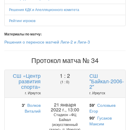
Решения КДК и Апелляционного комитета
Рейтинг игроков
Материалы по матчу:
Решения о переносе матчей Лиги-2 и Лиги-3
Протокол матча № 34
СШ «Центр
1 : 2
СШ
развития
"Байкал-2006-
(1 : 0)
спорта»
2"
г. Иркутск
г. Иркутск
21 января
3′
Волков
59′
Соловьев
2022 г., 13:00
Виталий
Егор
Стадион «ФЦ
90′
Гусаков
Байкал
Максим
(искусственный
газон)» (г. Иркутск)