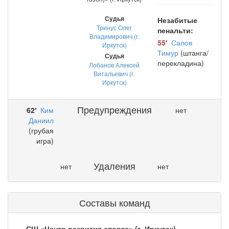
Судья
Незабитые
Тринус Олег
пенальти:
Владимирович (г.
55′
Салов
Иркутск)
Тимур
(штанга/
Судья
перекладина)
Лобанов Алексей
Витальевич (г.
Иркутск)
Предупреждения
62′
Ким
нет
Даниил
(грубая
игра)
Удаления
нет
нет
Составы команд
СШ «Центр развития спорта» (г. Иркутск)