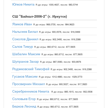
Юлков Никита
R до игры: 1000,4637, после: 983,5744
СШ "Байкал-2006-2" (г. Иркутск)
Язиков Иван
R до игры: 968,0730, после: 984,9623
Нальгиев Билал
R до игры: 900,0576, после: 916,9469
Соколов Даниил
R до игры: 902,3495, после: 919,2388
Салов Тимур
R до игры: 860,6712, после: 877,5605
Шабалин Максим
R до игры: 860,6712, после: 877,5605
Шупранов Захар
R до игры: 887,0083, после: 903,8976
Родзиковский Тимофей
R до игры: 902,3495, после: 919,2388
Гусаков Максим
R до игры: 1012,4880, после: 1029,3773
Просвирнин Михаил
R до игры: 900,5027, после: 917,3920
Серебренников Никита
R до игры: 885,1615, после: 902,0508
Соловьев Егор
R до игры: 860,6712, после: 877,5605
Берков Леонид
R до игры: 860,6712, после: 877,5605