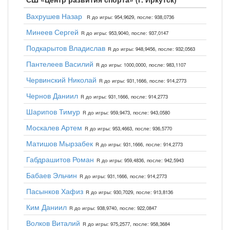
Вахрушев Назар
R до игры: 954,9629, после: 938,0736
Минеев Сергей
R до игры: 953,9040, после: 937,0147
Подкарытов Владислав
R до игры: 948,9456, после: 932,0563
Пантелеев Василий
R до игры: 1000,0000, после: 983,1107
Червинский Николай
R до игры: 931,1666, после: 914,2773
Чернов Даниил
R до игры: 931,1666, после: 914,2773
Шарипов Тимур
R до игры: 959,9473, после: 943,0580
Москалев Артем
R до игры: 953,4663, после: 936,5770
Матишов Мырзабек
R до игры: 931,1666, после: 914,2773
Габдрашитов Роман
R до игры: 959,4836, после: 942,5943
Бабаев Эльчин
R до игры: 931,1666, после: 914,2773
Пасынков Хафиз
R до игры: 930,7029, после: 913,8136
Ким Даниил
R до игры: 938,9740, после: 922,0847
Волков Виталий
R до игры: 975,2577, после: 958,3684