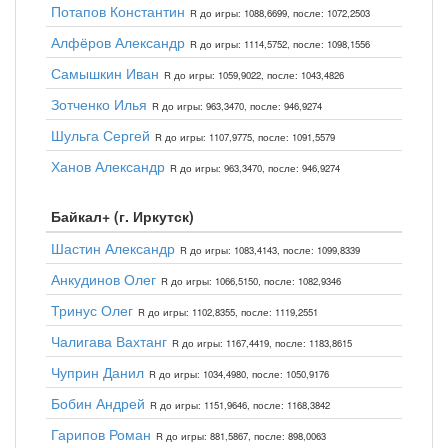
Потапов Константин
R до игры: 1088,6699, после: 1072,2503
Алфёров Александр
R до игры: 1114,5752, после: 1098,1556
Самышкин Иван
R до игры: 1059,9022, после: 1043,4826
Зотченко Илья
R до игры: 963,3470, после: 946,9274
Шульга Сергей
R до игры: 1107,9775, после: 1091,5579
Ханов Александр
R до игры: 963,3470, после: 946,9274
Байкал+ (г. Иркутск)
Шастин Александр
R до игры: 1083,4143, после: 1099,8339
Анкудинов Олег
R до игры: 1066,5150, после: 1082,9346
Тринус Олег
R до игры: 1102,8355, после: 1119,2551
Чалигава Вахтанг
R до игры: 1167,4419, после: 1183,8615
Чуприн Данил
R до игры: 1034,4980, после: 1050,9176
Бобин Андрей
R до игры: 1151,9646, после: 1168,3842
Гарипов Роман
R до игры: 881,5867, после: 898,0063