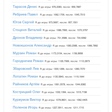
Тарасов Денис
R до игры: 976,2083, после: 959,7887
Ребриев Павел
R до игры: 1062,1709, после: 1045,7513
Югов Сергей
R до игры: 973,5697, после: 957,1501
Стоценя Виталий
R до игры: 1086,7993, после: 1070,3797
Дронов Владимир
R до игры: 751,3588, после: 734,9392
Новокшонов Александр
R до игры: 1083,2088, после: 1066,7892
Мурзин Роман
R до игры: 1173,3154, после: 1156,8958
Городничев Роман
R до игры: 1126,7069, после: 1110,2873
Збаровский Лев
R до игры: 1300,1266, после: 1283,7070
Лопатин Роман
R до игры: 1135,5840, после: 1119,1644
Райников Артём
R до игры: 1061,0578, после: 1044,6382
Кострицкий Олег
R до игры: 1032,1394, после: 1015,7198
Куржумов Виктор
R до игры: 1078,8601, после: 1062,4405
Поленов Игорь
R до игры: 1227,5911, после: 1211,1715