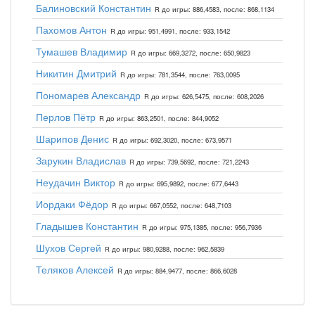
Балиновский Константин
R до игры: 886,4583, после: 868,1134
Пахомов Антон
R до игры: 951,4991, после: 933,1542
Тумашев Владимир
R до игры: 669,3272, после: 650,9823
Никитин Дмитрий
R до игры: 781,3544, после: 763,0095
Пономарев Александр
R до игры: 626,5475, после: 608,2026
Перлов Пётр
R до игры: 863,2501, после: 844,9052
Шарипов Денис
R до игры: 692,3020, после: 673,9571
Зарукин Владислав
R до игры: 739,5692, после: 721,2243
Неудачин Виктор
R до игры: 695,9892, после: 677,6443
Иордаки Фёдор
R до игры: 667,0552, после: 648,7103
Гладышев Константин
R до игры: 975,1385, после: 956,7936
Шухов Сергей
R до игры: 980,9288, после: 962,5839
Теляков Алексей
R до игры: 884,9477, после: 866,6028