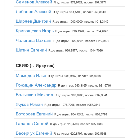
Семенов Алексей
R до игры: 978,9722, после: 997,3171
Лобанов Алексей
R до игры: 941,5400, после: 959,8849
Ширяев Дмитрий
R до игры: 1000,0000, после: 1018,3449
Кривощеков Игорь
R до игры: 716,1398, после: 734,4847
Чалигава Вахтанг
R до игры: 1122,6424, после: 1140,9873
Шитин Евгений
R до игры: 996,3577, после: 1014,7026
СКИФ (г. Иркутск)
Мамедов Илья
R до игры: 903,9467, после: 885,6018
Рожицин Александр
R до игры: 940,3165, после: 921,9716
Волынкин Михаил
R до игры: 907,6990, после: 889,3541
Жуков Роман
R до игры: 1075,7296, после: 1057,3847
Ботороев Евгений
R до игры: 854,4242, после: 836,0793
Галанов Сергей
R до игры: 623,4763, после: 605,1314
Васерчук Евгений
R до игры: 620,8797, после: 602,5348