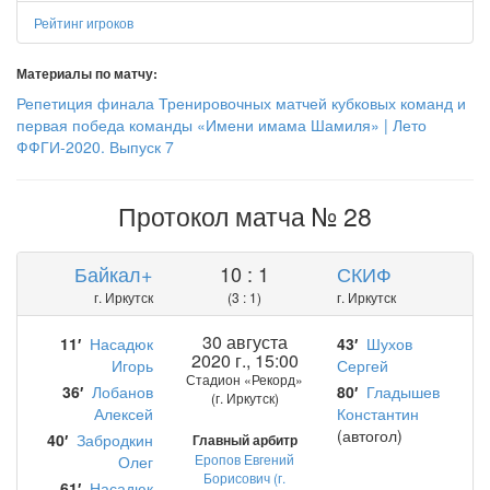
Рейтинг игроков
Материалы по матчу:
Репетиция финала Тренировочных матчей кубковых команд и
первая победа команды «Имени имама Шамиля» | Лето
ФФГИ-2020. Выпуск 7
Протокол матча № 28
Байкал+
10 : 1
СКИФ
г. Иркутск
(3 : 1)
г. Иркутск
30 августа
11′
Насадюк
43′
Шухов
2020 г., 15:00
Игорь
Сергей
Стадион «Рекорд»
36′
Лобанов
80′
Гладышев
(г. Иркутск)
Алексей
Константин
(автогол)
40′
Забродкин
Главный арбитр
Еропов Евгений
Олег
Борисович (г.
61′
Насадюк