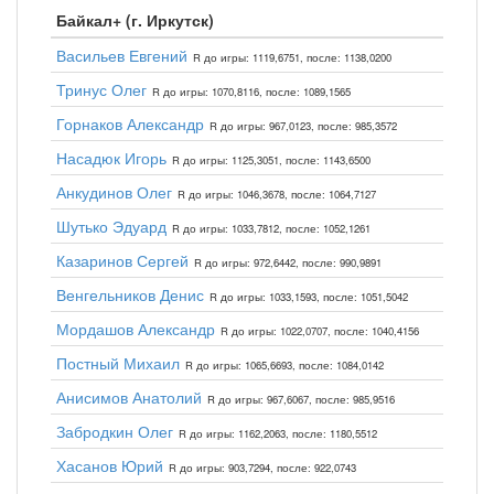
Байкал+ (г. Иркутск)
Васильев Евгений
R до игры: 1119,6751, после: 1138,0200
Тринус Олег
R до игры: 1070,8116, после: 1089,1565
Горнаков Александр
R до игры: 967,0123, после: 985,3572
Насадюк Игорь
R до игры: 1125,3051, после: 1143,6500
Анкудинов Олег
R до игры: 1046,3678, после: 1064,7127
Шутько Эдуард
R до игры: 1033,7812, после: 1052,1261
Казаринов Сергей
R до игры: 972,6442, после: 990,9891
Венгельников Денис
R до игры: 1033,1593, после: 1051,5042
Мордашов Александр
R до игры: 1022,0707, после: 1040,4156
Постный Михаил
R до игры: 1065,6693, после: 1084,0142
Анисимов Анатолий
R до игры: 967,6067, после: 985,9516
Забродкин Олег
R до игры: 1162,2063, после: 1180,5512
Хасанов Юрий
R до игры: 903,7294, после: 922,0743