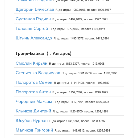
R до игры: 1463,6357, после: 1381,3176
Щегорин Вячеслав
R до игры: 1089,0168, после: 1006,6987
Султанов Родион
R до игры: 1409,9122, после: 1327,5941
Головин Сергей
R до игры: 1273,9827, после: 1191,6646
Штынь Александр
R до игры: 1495,3572, после: 1413,0391
Гранд-Байкал (г. Ангарск)
Смолин Кирьян
R до игры: 1833,6327, после: 1915,9508
Степченко Владислав
R до игры: 1081,0779, после: 1163,3960
Полоротов Семён
R до игры: 1114,7408, после: 1197,0589
Полоротов Антон
R до игры: 1157,7894, после: 1240,1075
Чередник Максим
R до игры: 1117,7194, после: 1200,0375
Клычков Дмитрий
R до игры: 1120,8700, после: 1203,1881
Юсубов Нурлан
R до игры: 1138,1564, после: 1220,4745
Маликов Григорий
R до игры: 1143,6312, после: 1225,9493