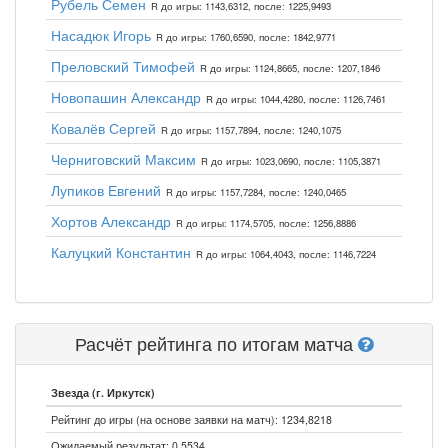
Рубель Семен
R до игры: 1143,6312, после: 1225,9493
Насадюк Игорь
R до игры: 1760,6590, после: 1842,9771
Преловский Тимофей
R до игры: 1124,8665, после: 1207,1846
Новопашин Александр
R до игры: 1044,4280, после: 1126,7461
Ковалёв Сергей
R до игры: 1157,7894, после: 1240,1075
Черниговский Максим
R до игры: 1023,0690, после: 1105,3871
Лупиков Евгений
R до игры: 1157,7284, после: 1240,0465
Хортов Александр
R до игры: 1174,5705, после: 1256,8886
Калуцкий Константин
R до игры: 1064,4043, после: 1146,7224
Расчёт рейтинга по итогам матча
Звезда (г. Иркутск)
Рейтинг до игры (на основе заявки на матч): 1234,8218
Ожидаемый результат: 0,5534