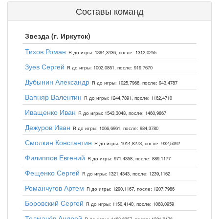
Составы команд
Звезда (г. Иркутск)
Тихов Роман
R до игры: 1394,3436, после: 1312,0255
Зуев Сергей
R до игры: 1002,0851, после: 919,7670
Дубынин Александр
R до игры: 1025,7968, после: 943,4787
Вапняр Валентин
R до игры: 1244,7891, после: 1162,4710
Иващенко Иван
R до игры: 1543,3048, после: 1460,9867
Дежуров Иван
R до игры: 1066,6961, после: 984,3780
Смолкин Константин
R до игры: 1014,8273, после: 932,5092
Филиппов Евгений
R до игры: 971,4358, после: 889,1177
Фещенко Сергей
R до игры: 1321,4343, после: 1239,1162
Романчугов Артем
R до игры: 1290,1167, после: 1207,7986
Боровский Сергей
R до игры: 1150,4140, после: 1068,0959
Толмачёв Андрей