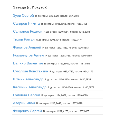
Звезда (г. Иркутск)
Зуев Сергей
R до игры: 932,5729, после: 957,2159
Сагиров Никита
R до игры: 1045,1065, после: 1069,7495
Султанов Родион
R до игры: 1320,8954, после: 1345,5384
Тихов Роман
R до игры: 1298,1044, после: 1322,7474
Филатов Андрей
R до игры: 1212,1883, после: 1236,8313
Романчугов Артем
R до игры: 1225,3735, после: 1250,0165
Вапняр Валентин
R до игры: 1156,8949, после: 1181,5379
Смолкин Константин
R до игры: 939,4746, после: 964,1176
Штынь Александр
R до игры: 1406,3404, после: 1430,9834
Калинин Александр
R до игры: 1136,0549, после: 1160,6979
Головин Сергей
R до игры: 1184,9659, после: 1209,6089
Аверин Иван
R до игры: 1213,2448, после: 1237,8878
Фещенко Сергей
R до игры: 1232,4175, после: 1257,0605