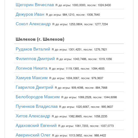
Щегорин Вячеслав
R до игры: 1000,0000, после: 1024,6430
Дежуров Иван
R до игры: 984,1210, после: 1008,7640
Сокол Александр
R до игры: 1253,0804, после: 1277,7234
Шелехов (г. Шелехов)
Рудаков Виталий
R до игры: 1301,4251, после: 1276,7821
Филиппов Дмитрий
R до игры: 1043,7486, после: 1019,1056
Логинов Никита
R до игры: 1119,1365, после: 1094,4935
Хамуев Максим
R до игры: 1004,0067, после: 979,3637
Гаврилов Дмитрий
R до игры: 909,4098, после: 884,7668
Белобородов Максим
R до игры: 1069,2528, после: 1044,6098
Пученков Владислав
R до игры: 1020,6067, после: 995,9637
Хитов Александр
R до игры: 1082,8665, после: 1058,2235
Адаховский Евгений
R до игры: 1061,7203, после: 1037,0773
Аверинский Олег
R до игры: 1013,0852, после: 988,4422