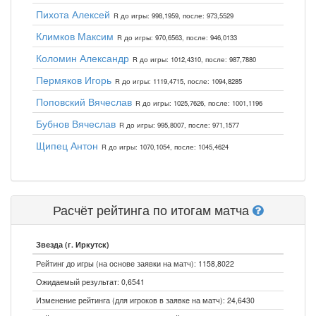
Пихота Алексей
R до игры: 998,1959, после: 973,5529
Климков Максим
R до игры: 970,6563, после: 946,0133
Коломин Александр
R до игры: 1012,4310, после: 987,7880
Пермяков Игорь
R до игры: 1119,4715, после: 1094,8285
Поповский Вячеслав
R до игры: 1025,7626, после: 1001,1196
Бубнов Вячеслав
R до игры: 995,8007, после: 971,1577
Щипец Антон
R до игры: 1070,1054, после: 1045,4624
Расчёт рейтинга по итогам матча
Звезда (г. Иркутск)
Рейтинг до игры (на основе заявки на матч): 1158,8022
Ожидаемый результат: 0,6541
Изменение рейтинга (для игроков в заявке на матч): 24,6430