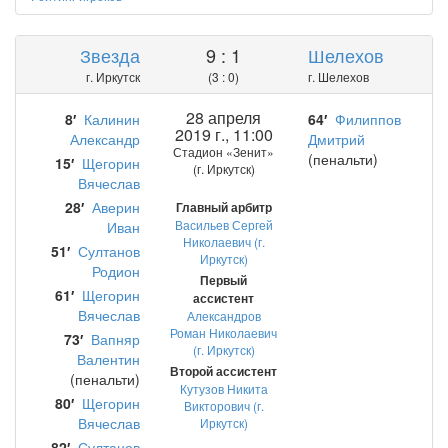
Звезда
9 : 1
Шелехов
г. Иркутск
(3 : 0)
г. Шелехов
28 апреля
8′
Калинин
64′
Филиппов
2019 г., 11:00
Александр
Дмитрий
Стадион «Зенит»
(пенальти)
15′
Щегорин
(г. Иркутск)
Вячеслав
28′
Аверин
Главный арбитр
Васильев Сергей
Иван
Николаевич (г.
51′
Султанов
Иркутск)
Родион
Первый
61′
Щегорин
ассистент
Вячеслав
Александров
Роман Николаевич
73′
Вапняр
(г. Иркутск)
Валентин
Второй ассистент
(пенальти)
Кутузов Никита
80′
Щегорин
Викторович (г.
Вячеслав
Иркутск)
82′
Султанов