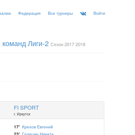
налии
Федерация
Все турниры
Войти
 команд Лиги-2
Сезон 2017-2018
FI SPORT
г. Иркутск
17′
Крехов Евгений
23′
Галицин Никита