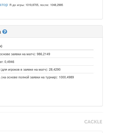
атор
R до игры: 1019,8705, после: 1048,2995
а
к)
основе заявки на матч): 986,2149
т: 0,4946
(для игроков в заявке на матч): 28,4290
 (на основе полной заявки на турнир): 1000,4989