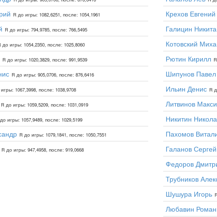
рий
Крехов Евгений
R до игры: 1082,6251, после: 1054,1961
й
Галицин Никита
R до игры: 794,9785, после: 766,5495
Котовский Миха
 до игры: 1054,2350, после: 1025,8060
Рютин Кирилл
R до игры: 1020,3829, после: 991,9539
R
нис
Шипунов Павел
R до игры: 905,0706, после: 876,6416
Ильин Денис
 игры: 1067,3998, после: 1038,9708
R д
Литвинов Макс
R до игры: 1059,5209, после: 1031,0919
Никитин Никола
до игры: 1057,9489, после: 1029,5199
сандр
Пахомов Витал
R до игры: 1079,1841, после: 1050,7551
Галанов Сергей
R до игры: 947,4958, после: 919,0668
Федоров Дмитр
Трубников Алек
Шушура Игорь
R
Любавин Роман