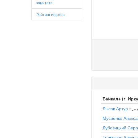
комитета
Рейтинг игроков
Байкал+ (г. Ирку
Лысак Артур
R до 
Мусиенко Алекс
Дубовицкий Серг
Толмачев Алекса