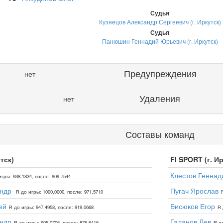
Судья
Кузнецов Александр Сергеевич (г. Иркутск)
Судья
Панюшин Геннадий Юрьевич (г. Иркутск)
Предупреждения
нет
Удаления
нет
Составы команд
тск)
FI SPORT (г. Ир
Клестов Геннад
игры: 938,1834, после: 909,7544
андр
Пугач Ярослав
R до игры: 1000,0000, после: 971,5710
ей
Бисюков Егор
R до игры: 947,4958, после: 919,0668
R 
ндр
Галанов Лев
R до игры: 905,0706, после: 876,6416
R до