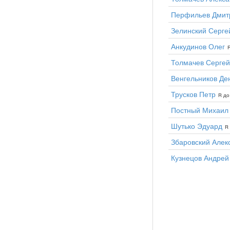
Перфильев Дмит
Зелинский Серге
Анкудинов Олег
R
Толмачев Сергей
Венгельников Де
Трусков Петр
R до
Постный Михаил
Шутько Эдуард
R 
Збаровский Алек
Кузнецов Андрей