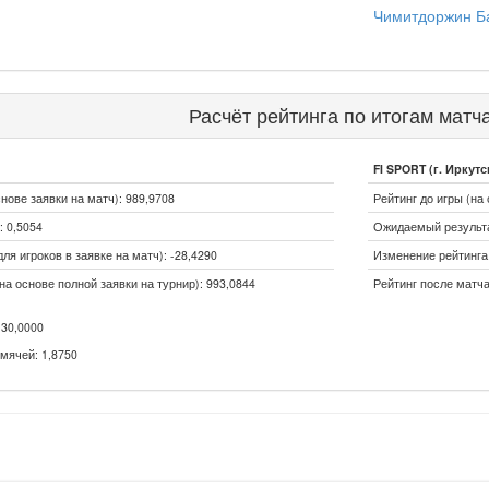
Чимитдоржин Б
Расчёт рейтинга по итогам матч
FI SPORT (г. Иркутс
снове заявки на матч): 989,9708
Рейтинг до игры (на 
 0,5054
Ожидаемый результа
ля игроков в заявке на матч): -28,4290
Изменение рейтинга 
на основе полной заявки на турнир): 993,0844
Рейтинг после матча
30,0000
мячей: 1,8750