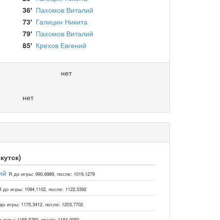
36′
Пахомов Виталий
73′
Галицин Никита
79′
Пахомов Виталий
85′
Крехов Евгений
нет
нет
кутск)
ий
R до игры: 990,6989, после: 1019,1279
R до игры: 1094,1102, после: 1122,5392
до игры: 1175,3412, после: 1203,7702
 игры: 1165,5760, после: 1194,0050