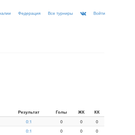
налии
Федерация
Все турниры
Войти
Результат
Голы
ЖК
КК
0:1
0
0
0
0:1
0
0
0