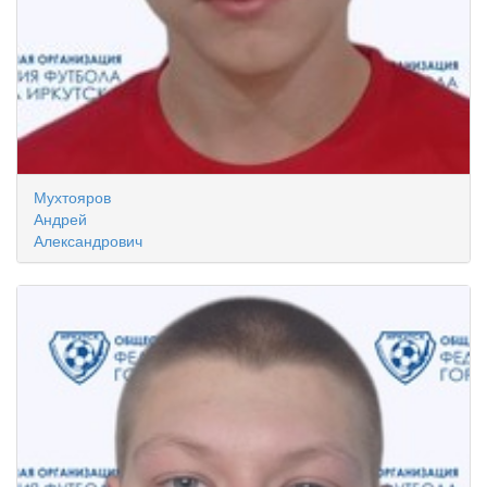
Мухтояров
Андрей
Александрович