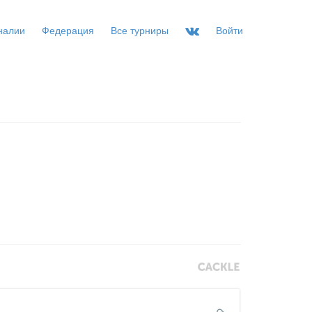
налии
Федерация
Все турниры
Войти