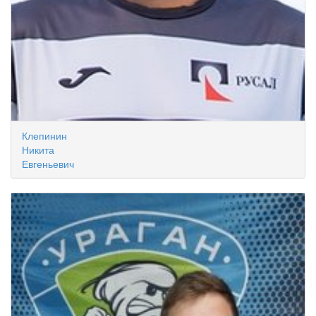
Клепинин
Никита
Евгеньевич