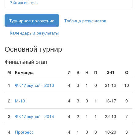
Рейтинг игроков
Турнирное положение
Таблица результатов
Календарь и результаты
Основной турнир
Финальный этап
М
Команда
И
В
Н
П
З-П
О
1
ФК "Иркутск" - 2013
4
3
1
0
21-12
10
2
М-10
4
3
0
1
16-17
9
3
ФК "Иркутск" - 2014
4
2
1
1
22-13
7
4
Прогресс
4
1
0
3
10-20
3