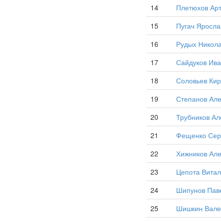
14
Плетюхов Ар
15
Пугач Яросла
16
Рудых Никола
17
Сайдуков Ива
18
Соловьев Кир
19
Степанов Але
20
Трубников Ал
21
Фещенко Сер
22
Хижников Але
23
Цепота Витал
24
Шипунов Пав
25
Шишкин Вале