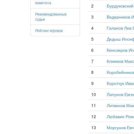
комитета
2
Бурдуковский
Рекомендованные
3
Ведерников И
судьи
4
Галанов Лев 
Рейтинг игроков
5
Дедыш Иоси
6
Кинозеров Иг
7
Климков Мак
8
Коробейников
9
Коротчук Ива
10
Лапунов Евге
11
Литвинов Ма
12
Любавин Ром
13
Моргунов Евг