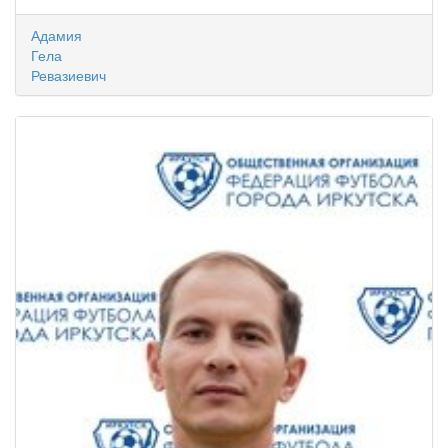
Адамия
Гела
Ревазиевич