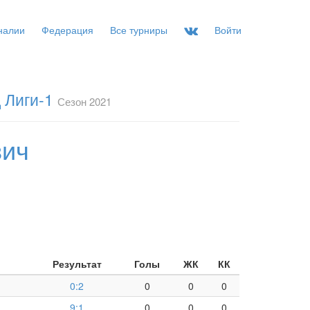
налии
Федерация
Все турниры
Войти
 Лиги-1
Сезон 2021
вич
Результат
Голы
ЖК
КК
0:2
0
0
0
9:1
0
0
0