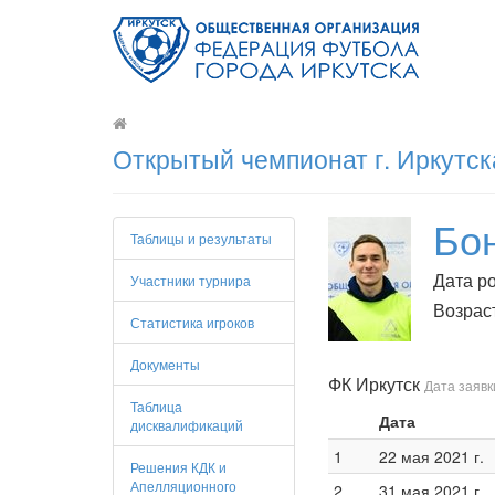
Открытый чемпионат г. Иркутск
Бо
Таблицы и результаты
Дата ро
Участники турнира
Возраст
Статистика игроков
Документы
ФК Иркутск
Дата заявки
Таблица
Дата
дисквалификаций
1
22 мая 2021 г.
Решения КДК и
Апелляционного
2
31 мая 2021 г.